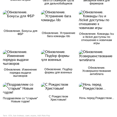
бага со сканером груза
амбарной книги для
для дальнобойщиков
фермеров
Обновление. Бонусы для
Обновление. Устранение
Обновление. Команды /su
ФБР
бага команды /do
и /ticket доступны по
отношению к новичкам
игры
Обновление.
Обновление. Подбор
Обновление. Изменение
Усовершенствование
формы для военных
порядка выдачи
антиблата
выговоров
С Рождеством
Ночь перед Рождеством...
Поздравляем со "старым"
Христовым!
Новым годом!
Теги:
GTA, San Andreas, самп, играть, A&A Role Play