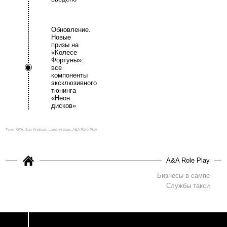
Обновление.
Новые
призы на
«Колесе
Фортуны»:
все
компоненты
эксклюзивного
тюнинга
«Неон
дисков»
Теги:
GTA, San Andreas, самп, играть, A&A Role Play
A&A Role Play
Бизнесы в сампе
Службы такси