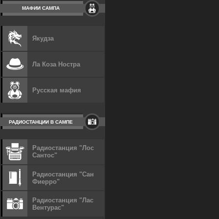
МАФИИ САМПА
Якудза
Ла Коза Ностра
Русская мафия
РАДИОСТАНЦИИ В САМПЕ
Радиостанция "Лос
Сантос"
Радиостанция "Сан
Фиерро"
Радиостанция "Лас
Вентурас"