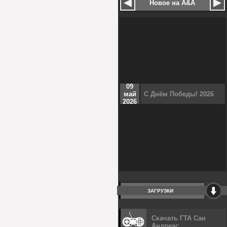
Новое на A&A
09
май
С Днём Победы! 2026
2026
ЗАГРУЗКИ
Скачать ГТА Сан
Андреас