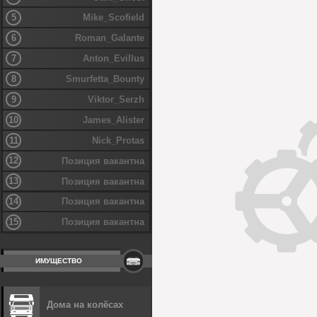
5
Mike_Scofield
6
Roman_Galante
7
Anton_Evillus
8
Smurfetta_Bounty
9
Viktor_Serzh
10
James_Alister
11
Nick_Protas
12
Позиция вакантна
13
Позиция вакантна
14
Позиция вакантна
15
Позиция вакантна
ИМУЩЕСТВО
Дома на колёсах