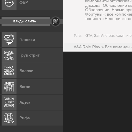
компоненты эксклюзивн
ФБР
дисков». Обновление в
Обновление. Новые при
Фортуны»: все компоне
тюнинга «Неон дисков»
БАНДЫ САМПА
Теги:
GTA, San Andreas, самп, игр
Гопники
A&A Role Play
»
Все команды 
Грув стрит
Баллас
Вагос
Ацтек
Рифа