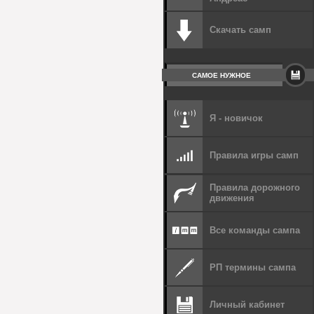
Скачать самп
САМОЕ НУЖНОЕ
Я - новичок
Правила игры самп
Правила дорожного
движения
Все команды сампа
РП термины сампа
Личный кабинет