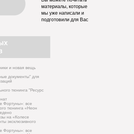
материалы, которые
мы уже написали и
подготовили для Вас
вых
в
ники и новая вещь
ные документы" для
изаций
ного тюнинга "Ресурс
онат
е Фортуны»: все
ого тюнинга «Неон
ведено
зы на «Колесе
нты эксклюзивного
е Фортуны»: все