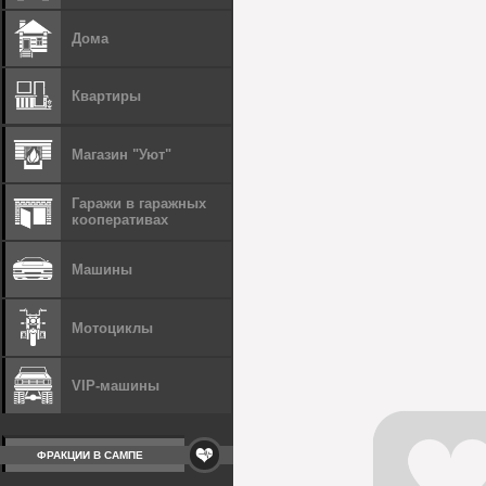
Дома
Квартиры
Магазин "Уют"
Гаражи в гаражных
кооперативах
Машины
Мотоциклы
VIP-машины
ФРАКЦИИ В САМПЕ