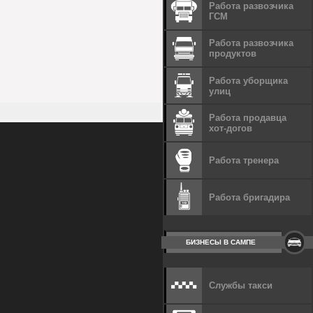
Работа развозчика
ГСМ
Работа развозчика
продуктов
Работа уборщика
улиц
Работа продавца
хот-догов
Работа тренера
Работа бригадира
БИЗНЕСЫ В САМПЕ
Службы такси