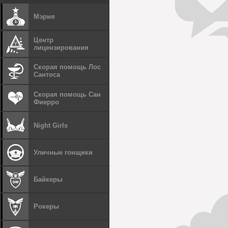
Мэрия
Центр
лицензирования
Скорая помощь Лос
Сантоса
Скорая помощь Сан
Фиерро
Night Girls
Уличные гонщики
Байкеры
Рокеры