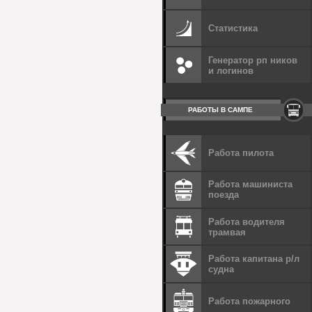
Статистика
Генератор рп ников
и логинов
РАБОТЫ В САМПЕ
Работа пилота
Работа машиниста
поезда
Работа водителя
трамвая
Работа капитана р/л
судна
Работа пожарного