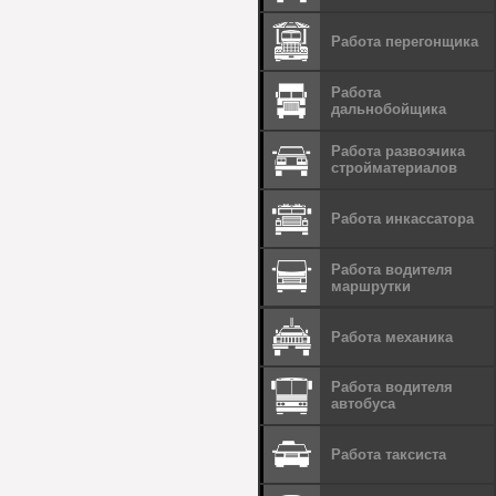
Работа перегонщика
Работа
дальнобойщика
Работа развозчика
стройматериалов
Работа инкассатора
Работа водителя
маршрутки
Работа механика
Работа водителя
автобуса
Работа таксиста