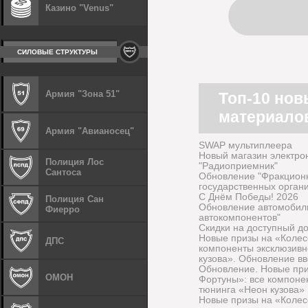
Казино "Venus"
СИЛОВЫЕ СТРУКТУРЫ
Армия "Зона 51"
Топ-10 но
материало
Армия "Авианосец"
SWAP мультиплеера
Новый магазин электро
Полиция Лос
"Радиоприемник"
Сантоса
Обновление "Фракцион
государственных орган
С Днём Победы! 2026
Полиция Сан
Обновление автомобиль
Фиерро
автокомпонентов"
Скидки на доступный д
Новые призы на «Колес
ДПС
компоненты эксклюзивн
кузова». Обновление в
Обновление. Новые при
ОМОН
Фортуны»: все компоне
тюнинга «Неон кузова»
Новые призы на «Колес