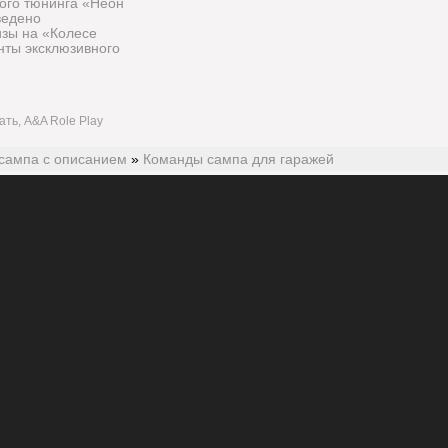
ого тюнинга «Неон
ведено
зы на «Колесе
нты эксклюзивного
ать, A&A Role Play
сампа с описанием
»
Команды сампа для гаражей