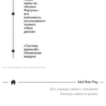
призы на
«Колесе
Фортуны»:
все
компоненты
эксклюзивного
тюнинга
«Неон
дисков»
«Система
вакансий».
Обновление
введено
Теги:
GTA, San Andreas, самп, играть, A&A Role Play
A&A Role Play
Все команды сампа с описанием
Команды сампа по донату