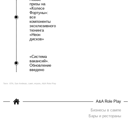
призы на
«Колесе
Фортуны»:
все
компоненты
эксклюзивного
тюнинга
«Неон
дисков»
«Система
вакансий».
Обновление
введено
Теги:
GTA, San Andreas, самп, играть, A&A Role Play
A&A Role Play
Бизнесы в сампе
Бары и рестораны