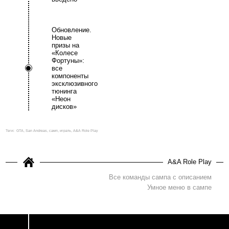
Обновление.
Новые
призы на
«Колесе
Фортуны»:
все
компоненты
эксклюзивного
тюнинга
«Неон
дисков»
Теги:
GTA, San Andreas, самп, играть, A&A Role Play
A&A Role Play
Все команды сампа с описанием
Умное меню в сампе