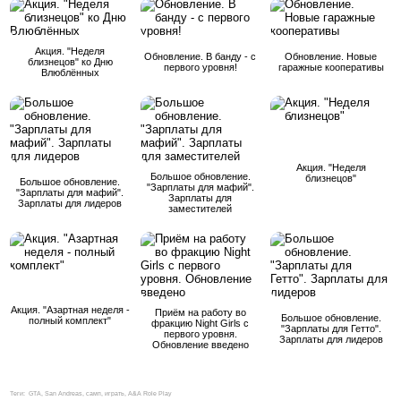
Акция. "Неделя
Обновление. В банду - с
Обновление. Новые
близнецов" ко Дню
первого уровня!
гаражные кооперативы
Влюблённых
Акция. "Неделя
Большое обновление.
близнецов"
Большое обновление.
"Зарплаты для мафий".
"Зарплаты для мафий".
Зарплаты для
Зарплаты для лидеров
заместителей
Акция. "Азартная неделя -
Приём на работу во
Большое обновление.
полный комплект"
фракцию Night Girls с
"Зарплаты для Гетто".
первого уровня.
Зарплаты для лидеров
Обновление введено
Теги:
GTA, San Andreas, самп, играть, A&A Role Play