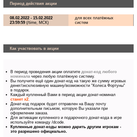
Период действия акции
08.02.2022 - 15.02.2022
для всех платёжных
23:59:59
(/time, МСК)
систем
Как участвовать в акции
В период проведения акции оплатите
донат-код любого
номинала
через любую платёжную систему.
Вы получите ещё один донат-код на такую же сумму игровых
денег/эксклюзивную машину/возможности "Колеса Фортуны"
в подарок.
Каждый купленный Вами в период акции донат-номинал
станет х2
.
Донат-код подарок будет отправлен на Вашу почту
дополнительным письмом, которую Вы указали при
оформлении заказа.
Для активации купленного и подарочного донат-кода в игре
используйте команду /dcode.
Купленные донат-коды можно дарить другим игрокам -
это разрешено официально.