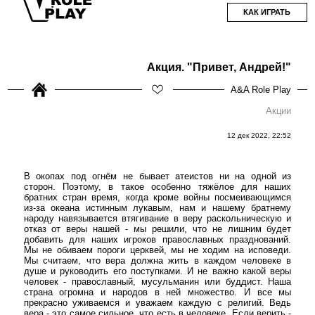
КАК ИГРАТЬ
Акция. "Привет, Андрей!"
A&A Role Play
Акции
12 дек 2022, 22:52
В окопах под огнём не бывает атеистов ни на одной из
сторон. Поэтому, в такое особенно тяжёлое для наших
братних стран время, когда кроме войны посмеивающимся
из-за океана истинным лукавым, нам и нашему братнему
народу навязывается втягивание в веру раскольническую и
отказ от веры нашей - мы решили, что не лишним будет
добавить для наших игроков православных празднований.
Мы не обиваем пороги церквей, мы не ходим на исповеди.
Мы считаем, что вера должна жить в каждом человеке в
душе и руководить его поступками. И не важно какой веры
человек - православный, мусульманин или буддист. Наша
страна огромна и народов в ней множество. И все мы
прекрасно уживаемся и уважаем каждую с религий. Ведь
вера - это самое сильное, что есть в человеке. Если верить -