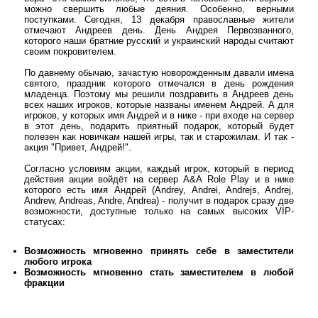
можно свершить любые деяния. Особенно, верными
поступками. Сегодня, 13 декабря православные жители
отмечают Андреев день. День Андрея Первозванного,
которого наши братние русский и украинский народы считают
своим покровителем.
По давнему обычаю, зачастую новорожденным давали имена
святого, праздник которого отмечался в день рождения
младенца. Поэтому мы решили поздравить в Андреев день
всех наших игроков, которые названы именем Андрей. А для
игроков, у которых имя Андрей и в нике - при входе на сервер
в этот день, подарить приятный подарок, который будет
полезен как новичкам нашей игры, так и старожилам. И так -
акция "Привет, Андрей!".
Согласно условиям акции, каждый игрок, который в период
действия акции войдёт на сервер A&A Role Play и в нике
которого есть имя Андрей (Andrey, Andrei, Andrejs, Andrej,
Andrew, Andreas, Andre, Andrea) - получит в подарок сразу две
возможности, доступные только на самых высоких VIP-
статусах:
Возможность мгновенно принять себе в заместители
любого игрока
Возможность мгновенно стать заместителем в любой
фракции