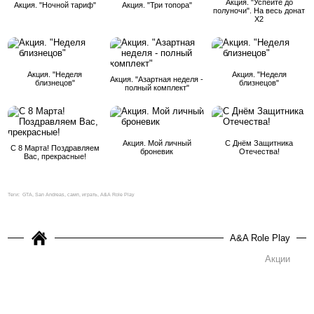
Акция. "Успейте до
Акция. "Ночной тариф"
Акция. "Три топора"
полуночи". На весь донат
Х2
Акция. "Неделя
Акция. "Неделя
Акция. "Азартная неделя -
близнецов"
близнецов"
полный комплект"
Акция. Мой личный
С Днём Защитника
С 8 Марта! Поздравляем
броневик
Отечества!
Вас, прекрасные!
Теги:
GTA, San Andreas, самп, играть, A&A Role Play
A&A Role Play
Акции