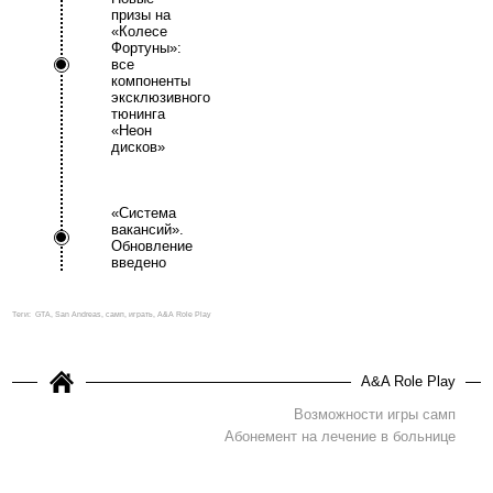
призы на
«Колесе
Фортуны»:
все
компоненты
эксклюзивного
тюнинга
«Неон
дисков»
«Система
вакансий».
Обновление
введено
Теги:
GTA, San Andreas, самп, играть, A&A Role Play
A&A Role Play
Возможности игры самп
Абонемент на лечение в больнице