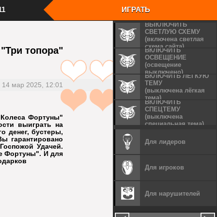
11
ИГРАТЬ
ВЫКЛЮЧИТЬ
СВЕТЛУЮ СХЕМУ
(включена светлая
ера
схема сайта)
В клиенте в поле "Name" впишите ник
 "Три топора"
rites"
ВКЛЮЧИТЬ
персонажа
ers"
ОСВЕЩЕНИЕ
Дважды кликните, чтобы войти на сервер
(освещение
Все Ваши достижения всегда будут
 игровых
выключено)
сохраняться
ВКЛЮЧИТЬ ЛЁГКУЮ
Мы онлайн с 2011 года
ТЕМУ
 "ОК"
14 мар 2025, 12:01
(выключена лёгкая
тема)
ВКЛЮЧИТЬ
СПЕЦТЕМУ
и серверы
Шаг
4
Войдите в игру
(выключена
"Колеса Фортуны"
специальная тема)
ости выиграть на
 денег, бустеры,
Вы гарантировано
Для лидеров
Госпожой Удачей.
е Фортуны". И для
подарков
Для игроков
Для нарушителей