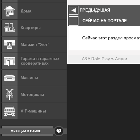
ПРЕДЫДУЩАЯ
Дома
СЕЙЧАС НА ПОРТАЛЕ
Квартиры
Сейчас этот раздел просмат
Магазин "Уют"
Гаражи в гаражных
A&A Role Play
»
Акции
кооперативах
Машины
Мотоциклы
VIP-машины
ФРАКЦИИ В САМПЕ