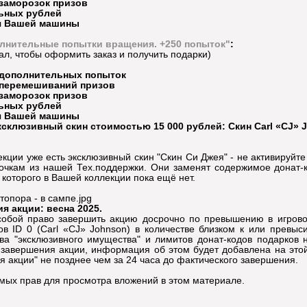
 заморозок призов
льных рублей
ля Вашей машины
лнительные попытки вращения. +250 попыток"
:
л, чтобы оформить заказ и получить подарки)
 дополнительных попыток
 перемешиваний призов
 заморозок призов
льных рублей
ля Вашей машины
склюзивный скин стоимостью 15 000 рублей: Скин Carl «CJ» 
кции уже есть эксклюзивный скин "Скин Си Джея" - не активируйте
вочкам из нашей Тех.поддержки. Они заменят содержимое донат
 которого в Вашей коллекции пока ещё нет.
топора - в сампе.jpg
я акции: весна 2025.
собой право завершить акцию досрочно по превышению в игрово
ов ID 0 (Carl «CJ» Johnson) в количестве близком к или превыс
ва "эксклюзивного имущества" и лимитов донат-кодов подарков н
 завершения акции, информация об этом будет добавлена на этой
 акции" не позднее чем за 24 часа до фактического завершения.
имых прав для просмотра вложений в этом материале.