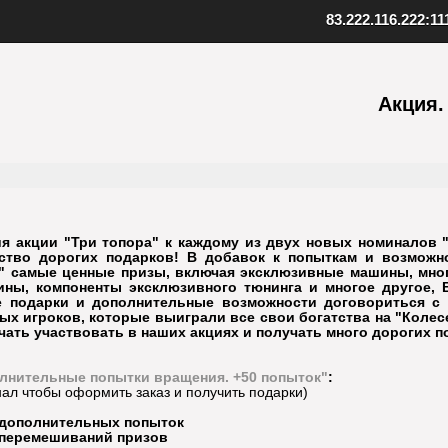
83.222.116.222:11
ент SAMP
Скопируйте адрес нашего серв
качанный файл клиента
Акция.
Внизу в клиенте выберите "Favo
 к установленной игре
В верхнем меню нажмите "Serv
клиент
Выберите "Add server"
папку с игрой
Вставьте адрес одного из наших
иент, открыв файл samp.exe
серверов: 83.222.116.222:1111
, создайте ярлык на рабочем
Подтвердите добавление, нажав
Установите клиент
Шаг
3
Добавьте наш
ия акции "Три топора" к каждому из двух новых номиналов 
тво дорогих подарков! В добавок к попыткам и возможн
" самые ценные призы, включая эксклюзивные машины, много
ины, компоненты эксклюзивного тюнинга и многое другое, 
е подарки и дополнительные возможности договориться с 
ых игроков, которые выиграли все свои богатства на "Колес
ачать участвовать в наших акциях и получать много дорогих 
лнительные попытки вращения. +50 попыток"
:
ал чтобы оформить заказ и получить подарки)
 дополнительных попыток
 перемешиваний призов