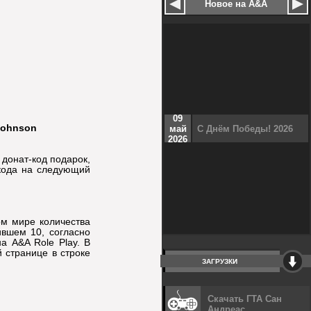
Новое на A&A
09
Johnson
май
С Днём Победы! 2026
2026
 донат-код подарок,
-кода на следующий
м мире количества
ившем 10, согласно
а A&A Role Play. В
 странице в строке
ЗАГРУЗКИ
Скачать ГТА Сан
Андреас