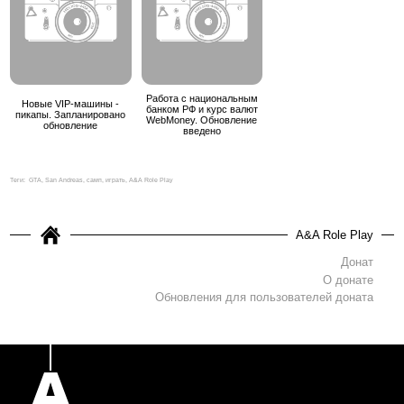
Работа с национальным
Новые VIP-машины -
банком РФ и курс валют
пикапы. Запланировано
WebMoney. Обновление
обновление
введено
Теги:
GTA, San Andreas, самп, играть, A&A Role Play
A&A Role Play
Донат
О донате
Обновления для пользователей доната