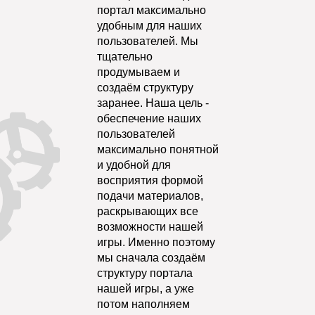
портал максимально
удобным для наших
пользователей. Мы
тщательно
продумываем и
создаём структуру
заранее. Наша цель -
обеспечение наших
пользователей
максимально понятной
и удобной для
восприятия формой
подачи материалов,
раскрывающих все
возможности нашей
игры. Именно поэтому
мы сначала создаём
структуру портала
нашей игры, а уже
потом наполняем