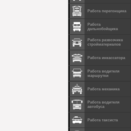
Работа перегонщика
Работа
дальнобойщика
Работа развозчика
стройматериалов
Работа инкассатора
Работа водителя
маршрутки
Работа механика
Работа водителя
автобуса
Работа таксиста