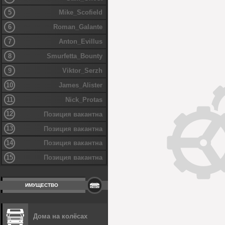
5
Mike_Scofield
6
Roman_Galante
7
Anton_Evillus
8
Smurfetta_Bounty
9
Viktor_Serzh
10
James_Alister
11
Nick_Protas
12
Позиция вакантна
13
Позиция вакантна
14
Позиция вакантна
15
Позиция вакантна
ИМУЩЕСТВО
Дома на колёсах