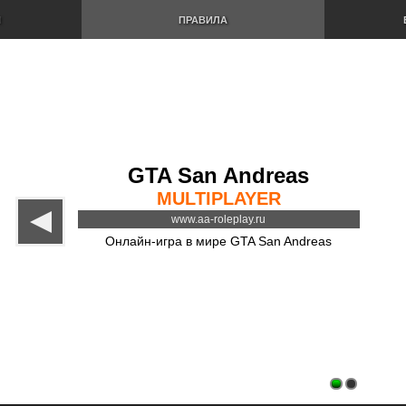
И
ПРАВИЛА
GTA San Andreas
MULTIPLAYER
www.aa-roleplay.ru
Онлайн-игра в мире GTA San Andreas