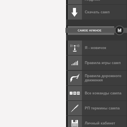
Скачать самп
САМОЕ НУЖНОЕ
Я - новичок
Правила игры самп
Правила дорожного
движения
Все команды сампа
РП термины сампа
Личный кабинет