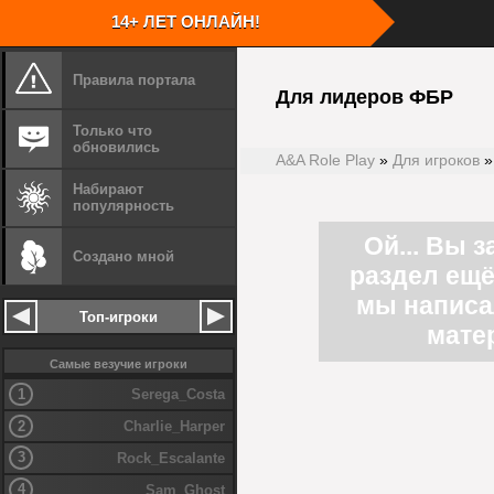
14+ ЛЕТ ОНЛАЙН!
Правила портала
Скачать кли
Для лидеров ФБР
Запустите с
Скачать игру GTA San Andreas
Укажите путь
Только что
Запустите скачанный файл игры
Установите 
обновились
Укажите путь установки
Перейдите в 
A&A Role Play
»
Для игроков
Установите игру
Запустите кл
Для удобства
Набирают
столе
популярность
Ой... Вы з
Создано мной
Шаг
1
Установите игру
Шаг
2
раздел ещё 
мы написа
Топ-игроки
мате
Самые везучие игроки
1
Serega_Costa
2
Charlie_Harper
3
Rock_Escalante
4
Sam_Ghost