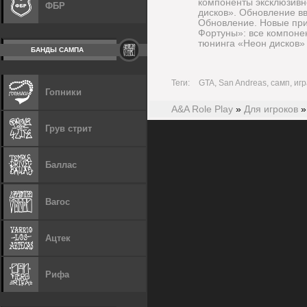
компоненты эксклюзивн
ФБР
дисков». Обновление в
Обновление. Новые при
Фортуны»: все компоне
тюнинга «Неон дисков»
БАНДЫ САМПА
Теги:
GTA, San Andreas, самп, игр
Гопники
A&A Role Play
»
Для игроков
Грув стрит
Баллас
Вагос
Ацтек
Рифа