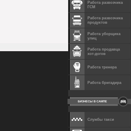
Работа развозчика
ГСМ
Работа развозчика
продуктов
Работа уборщика
улиц
Работа продавца
хот-догов
Работа тренера
Работа бригадира
БИЗНЕСЫ В САМПЕ
Службы такси