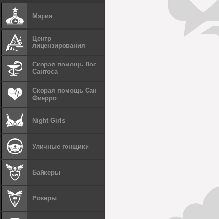
Мэрия
Центр
лицензирования
Скорая помощь Лос
Сантоса
Скорая помощь Сан
Фиерро
Night Girls
Уличные гонщики
Байкеры
Рокеры