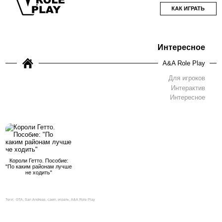
КАК ИГРАТЬ
Интересное
A&A Role Play
Для игроков
Интерактив
Интересное
Короли Гетто. Пособие:
"По каким районам лучше
не ходить"
Теги:
GTA, San Andreas, самп, играть, A&A Role Play