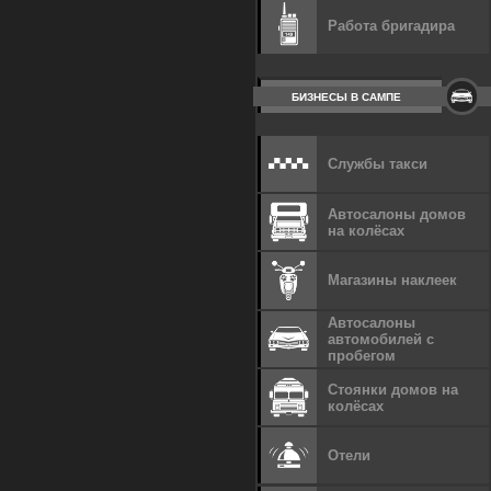
Работа бригадира
БИЗНЕСЫ В САМПЕ
Службы такси
Автосалоны домов
на колёсах
Магазины наклеек
Автосалоны
автомобилей с
пробегом
Стоянки домов на
колёсах
Отели