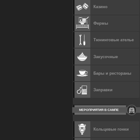
Казино
Фермы
Тюнинговые ателье
Закусочные
Бары и рестораны
Заправки
МЕРОПРИЯТИЯ В САМПЕ
Кольцевые гонки