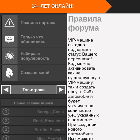
14+ ЛЕТ ОНЛАЙН!
Правила
Правила портала
Скачать кли
форума
Запустите с
Скачать игру GTA San Andreas
Укажите путь
Только что
Запустите скачанный файл игры
Установите 
VIP-машина
обновились
Укажите путь установки
Перейдите в 
выгодно
Установите игру
Запустите кл
подчеркнёт
Для удобства
Набирают
статус Вашего
столе
популярность
персонажа!
Код можно
активировать
Создано мной
как на
Шаг
1
Установите игру
Шаг
2
существующую
VIP-машину,
так и создать
Топ-игроки
новую. Счёт
автомобиля
будет
Самые везучие игроки
увеличен на
количество
1
Serega_Costa
у.е., указанных
в номинале.
2
Rock_Escalante
При создании
нового
3
Buritto_Savage
автомобиля
Вы сможете
4
Mike_Scofield