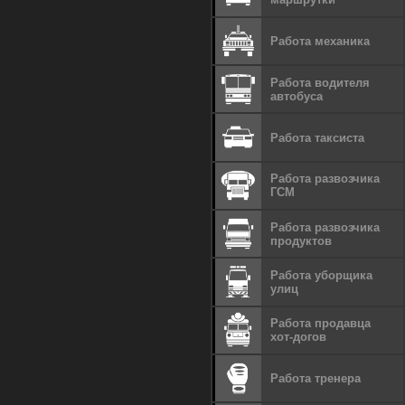
Работа механика
Работа водителя
автобуса
Работа таксиста
Работа развозчика
ГСМ
Работа развозчика
продуктов
Работа уборщика
улиц
Работа продавца
хот-догов
Работа тренера