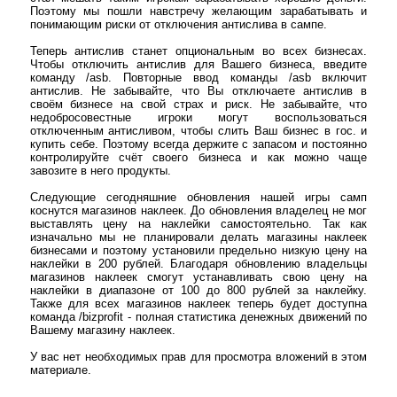
Поэтому мы пошли навстречу желающим зарабатывать и
понимающим риски от отключения антислива в сампе.
Теперь антислив станет опциональным во всех бизнесах.
Чтобы отключить антислив для Вашего бизнеса, введите
команду /asb. Повторные ввод команды /asb включит
антислив. Не забывайте, что Вы отключаете антислив в
своём бизнесе на свой страх и риск. Не забывайте, что
недобросовестные игроки могут воспользоваться
отключенным антисливом, чтобы слить Ваш бизнес в гос. и
купить себе. Поэтому всегда держите с запасом и постоянно
контролируйте счёт своего бизнеса и как можно чаще
завозите в него продукты.
Следующие сегодняшние обновления нашей игры самп
коснутся магазинов наклеек. До обновления владелец не мог
выставлять цену на наклейки самостоятельно. Так как
изначально мы не планировали делать магазины наклеек
бизнесами и поэтому установили предельно низкую цену на
наклейки в 200 рублей. Благодаря обновлению владельцы
магазинов наклеек смогут устанавливать свою цену на
наклейки в диапазоне от 100 до 800 рублей за наклейку.
Также для всех магазинов наклеек теперь будет доступна
команда /bizprofit - полная статистика денежных движений по
Вашему магазину наклеек.
У вас нет необходимых прав для просмотра вложений в этом
материале.