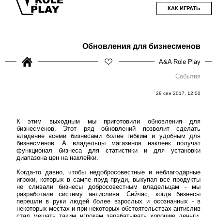
КАК ИГРАТЬ
Обновления для бизнесменов
A&A Role Play
События
29 сен 2017, 12:00
К этим выходным мы приготовили обновления для
бизнесменов. Этот ряд обновлений позволит сделать
владение всеми бизнесами более гибким и удобным для
бизнесменов. А владельцы магазинов наклеек получат
функционал бизнеса для статистики и для установки
диапазона цен на наклейки.
Когда-то давно, чтобы недобросовестные и неблагодарные
игроки, которых в сампе пруд пруди, выкупая все продукты
не сливали бизнесы добросовестным владельцам - мы
разработали систему антислива. Сейчас, когда бизнесы
перешли в руки людей более взрослых и осознанных - в
некоторых местах и при некоторых обстоятельствах антислив
стал мешать таким игрокам зарабатывать хорошие деньги.