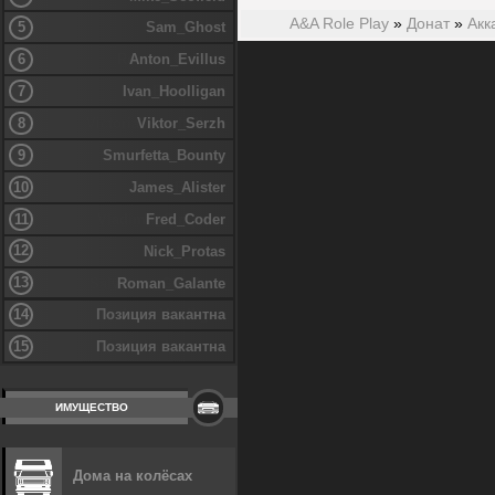
A&A Role Play
»
Донат
»
Акк
5
Sam_Ghost
6
Anton_Evillus
7
Ivan_Hoolligan
8
Viktor_Serzh
9
Smurfetta_Bounty
10
James_Alister
11
Fred_Coder
12
Nick_Protas
13
Roman_Galante
14
Позиция вакантна
15
Позиция вакантна
ИМУЩЕСТВО
Дома на колёсах