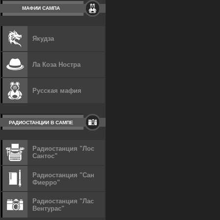
МАФИИ САМПА
Якудза
Ла Коза Ностра
Русская мафия
РАДИОСТАНЦИИ В САМПЕ
Радиостанция "Лос
Сантос"
Радиостанция "Сан
Фиерро"
Радиостанция "Лас
Вентурас"