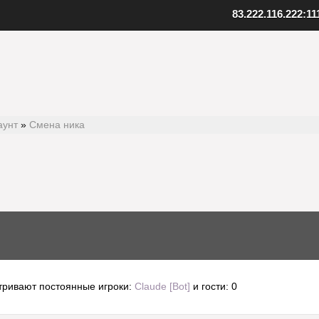
83.222.116.222:11
ент SAMP
Скопируйте адрес нашего серв
качанный файл клиента
Внизу в клиенте выберите "Favo
 к установленной игре
В верхнем меню нажмите "Serv
клиент
Выберите "Add server"
папку с игрой
Вставьте адрес одного из наших
иент, открыв файл samp.exe
серверов: 83.222.116.222:1111
, создайте ярлык на рабочем
Подтвердите добавление, нажав
аунт
»
Смена ника
Установите клиент
Шаг
3
Добавьте наш
тривают постоянные игроки:
Claude [Bot]
и гости: 0