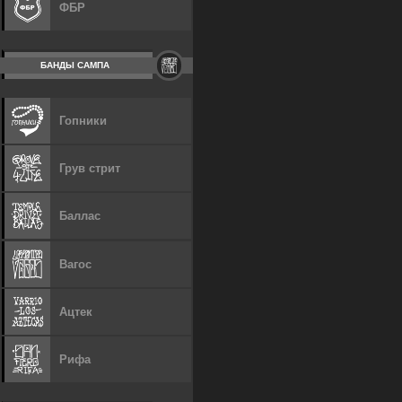
ФБР
БАНДЫ САМПА
Гопники
Грув стрит
Баллас
Вагос
Ацтек
Рифа