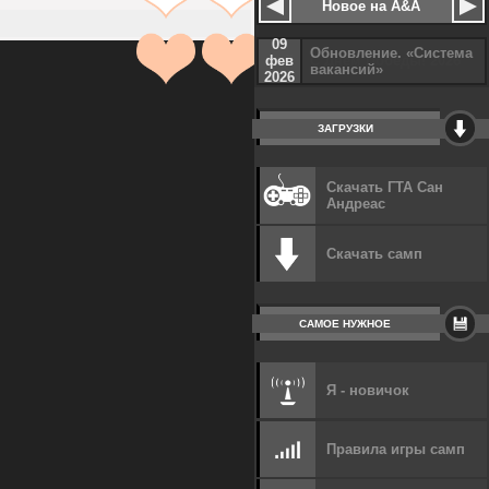
Новое на A&A
09
Обновление. «Система
фев
вакансий»
2026
ЗАГРУЗКИ
Скачать ГТА Сан
Андреас
Скачать самп
САМОЕ НУЖНОЕ
Я - новичок
Правила игры самп