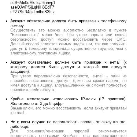
ucB6Me0dMxTqJl6anvp1
aseQJwPf6jLqNiH8EdT7
sFZ7SsR4gzLodhcS3Isz
Аккаунт обязательно должен быть привязан к телефонному
номеру.
Осуществить это можно абсолютно бесплатно в пункте
"Безопасность" меню /mm. При утере пароля или ключа
безопасности, доступ можно восстановить через СМС.
Данный способ является самым надёжным, так как получить
доступ к телефону владельца существенно труднее, чем к
электронному почтовому ящику.
Аккаунт обязательно должен быть привязан к e-mail (к
которому должен быть доступ и который как следует
защищен).
При утере пароля/ключа безопасности, e-mail - один из
способов восстановить доступ. Даже при краже пароля, не
имея доступа к ящику, злоумышленник не сможет полностью
присвоить себе аккаунт.
Крайне желательно использовать IP-ключ (IP привязка).
Желательно от 3 до 8 цифр.
Забыв ключ, его можно восстановить, если аккаунт привязан
к e-mail.
Ни в коем случае не использовать пароль от аккаунта где-
либо ещё.
Для хранения/генерации паролей рекомендуется
использовать программу KeePass, она распространяется