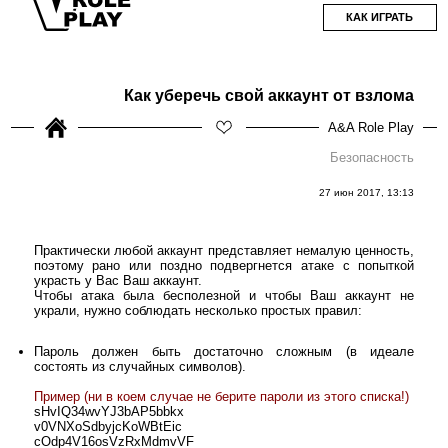
КАК ИГРАТЬ
Как уберечь свой аккаунт от взлома
A&A Role Play
Безопасность
27 июн 2017, 13:13
Практически любой аккаунт представляет немалую ценность,
поэтому рано или поздно подвергнется атаке с попыткой
украсть у Вас Ваш аккаунт.
Чтобы атака была бесполезной и чтобы Ваш аккаунт не
украли, нужно соблюдать несколько простых правил:
Пароль должен быть достаточно сложным (в идеале
состоять из случайных символов).
Пример (ни в коем случае не берите пароли из этого списка!)
sHvIQ34wvYJ3bAP5bbkx
v0VNXoSdbyjcKoWBtEic
cOdp4V16osVzRxMdmvVF