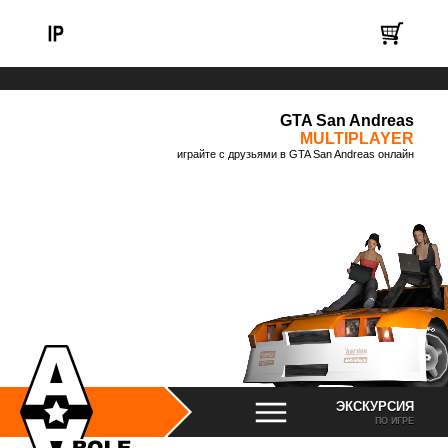
GTA San Andreas
MULTIPLAYER
играйте с друзьями в GTA San Andreas онлайн
ЭКСКУРСИЯ
ПО ИГРЕ