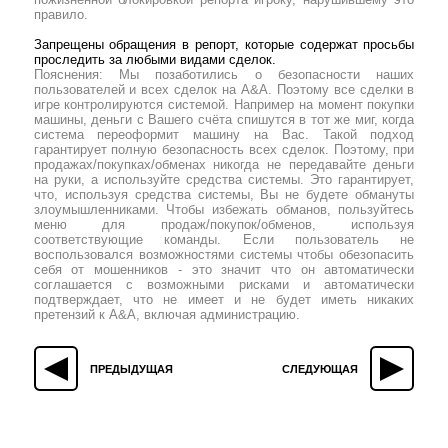
правило.
Запрещены обращения в репорт, которые содержат просьбы
проследить за любыми видами сделок.
Пояснения: Мы позаботились о безопасности наших
пользователей и всех сделок на A&A. Поэтому все сделки в
игре контролируются системой. Например на момент покупки
машины, деньги с Вашего счёта спишутся в тот же миг, когда
система переоформит машину на Вас. Такой подход
гарантирует полную безопасность всех сделок. Поэтому, при
продажах/покупках/обменах никогда не передавайте деньги
на руки, а используйте средства системы. Это гарантирует,
что, используя средства системы, Вы не будете обмануты
злоумышленниками. Чтобы избежать обманов, пользуйтесь
меню для продаж/покупок/обменов, используя
соответствующие команды. Если пользователь не
воспользовался возможностями системы чтобы обезопасить
себя от мошенников - это значит что он автоматически
соглашается с возможными рисками и автоматически
подтверждает, что не имеет и не будет иметь никаких
претензий к A&A, включая администрацию.
ПРЕДЫДУЩАЯ
СЛЕДУЮЩАЯ