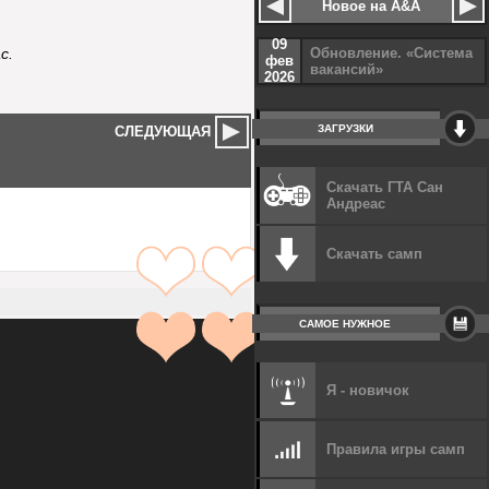
Новое на A&A
09
Обновление. «Система
с.
фев
вакансий»
2026
ЗАГРУЗКИ
СЛЕДУЮЩАЯ
Скачать ГТА Сан
Андреас
Скачать самп
САМОЕ НУЖНОЕ
Я - новичок
Правила игры самп