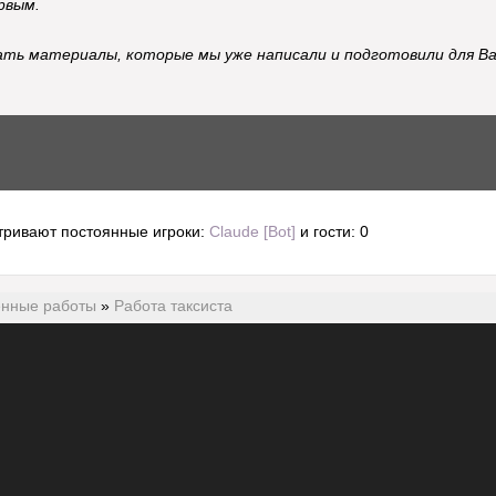
рвым.
ть материалы, которые мы уже написали и подготовили для Ва
тривают постоянные игроки:
Claude [Bot]
и гости: 0
енные работы
»
Работа таксиста