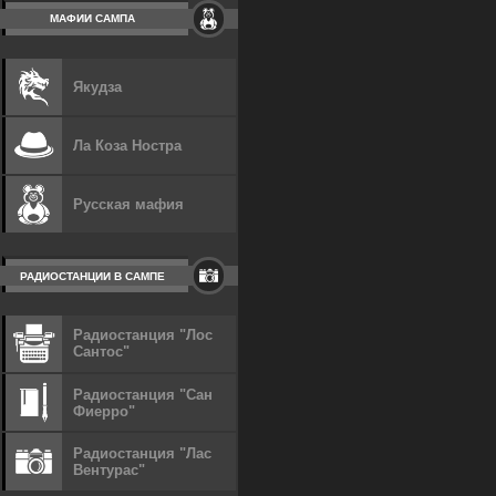
МАФИИ САМПА
Якудза
Ла Коза Ностра
Русская мафия
РАДИОСТАНЦИИ В САМПЕ
Радиостанция "Лос
Сантос"
Радиостанция "Сан
Фиерро"
Радиостанция "Лас
Вентурас"