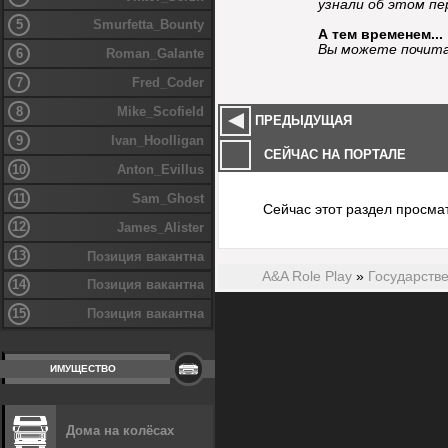
узнали об этом пе
5
Smurfetta_Bounty
А тем временем...
Вы можете почита
6
Roman_Galante
7
Fred_Coder
8
Mike_Scofield
ПРЕДЫДУЩАЯ
9
Ivan_Hoolligan
СЕЙЧАС НА ПОРТАЛЕ
10
Anton_Evillus
11
Sam_Ghost
Сейчас этот раздел просма
12
James_Alister
13
Позиция вакантна
A&A Role Play
»
Государств
14
Позиция вакантна
15
Позиция вакантна
ИМУЩЕСТВО
Дома на колёсах