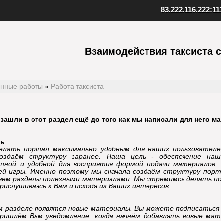
83.222.116.222:11
ент SAMP
Скопируйте адрес нашего серв
качанный файл клиента
Взаимодействия таксиста 
Внизу в клиенте выберите "Favo
 к установленной игре
В верхнем меню нажмите "Serv
клиент
Выберите "Add server"
папку с игрой
Вставьте адрес одного из наших
иент, открыв файл samp.exe
серверов: 83.222.116.222:1111
, создайте ярлык на рабочем
Подтвердите добавление, нажав
енные работы
»
Работа таксиста
Установите клиент
Шаг
3
Добавьте наш
 зашли в этот раздел ещё до того как мы написали для него 
сь
елать портал максимально удобным для наших пользовател
оздаём структуру заранее. Наша цель - обеспечение наш
тной и удобной для восприятия формой подачи материалов,
й игры. Именно поэтому мы сначала создаём структуру порт
яем разделы полезными материалами. Мы стремимся делать п
прислушиваясь к Вам и исходя из Ваших интересов.
ом разделе появятся новые материалы. Вы можете подписаться 
ришлём Вам уведомление, когда начнём добавлять новые ма