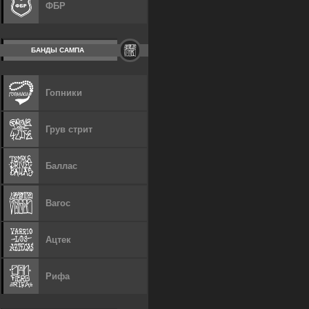
ФБР
БАНДЫ САМПА
Гопники
Грув стрит
Баллас
Вагос
Ацтек
Рифа