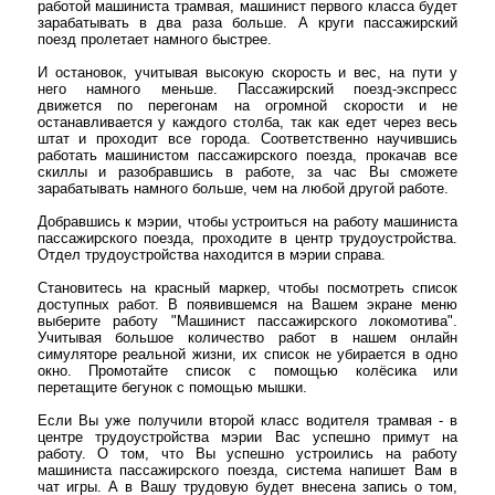
работой машиниста трамвая, машинист первого класса будет
зарабатывать в два раза больше. А круги пассажирский
поезд пролетает намного быстрее.
И остановок, учитывая высокую скорость и вес, на пути у
него намного меньше. Пассажирский поезд-экспресс
движется по перегонам на огромной скорости и не
останавливается у каждого столба, так как едет через весь
штат и проходит все города. Соответственно научившись
работать машинистом пассажирского поезда, прокачав все
скиллы и разобравшись в работе, за час Вы сможете
зарабатывать намного больше, чем на любой другой работе.
Добравшись к мэрии, чтобы устроиться на работу машиниста
пассажирского поезда, проходите в центр трудоустройства.
Отдел трудоустройства находится в мэрии справа.
Становитесь на красный маркер, чтобы посмотреть список
доступных работ. В появившемся на Вашем экране меню
выберите работу "Машинист пассажирского локомотива".
Учитывая большое количество работ в нашем онлайн
симуляторе реальной жизни, их список не убирается в одно
окно. Промотайте список с помощью колёсика или
перетащите бегунок с помощью мышки.
Если Вы уже получили второй класс водителя трамвая - в
центре трудоустройства мэрии Вас успешно примут на
работу. О том, что Вы успешно устроились на работу
машиниста пассажирского поезда, система напишет Вам в
чат игры. А в Вашу трудовую будет внесена запись о том,