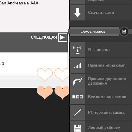
San Andreas на A&A
Скачать самп
САМОЕ НУЖНОЕ
СЛЕДУЮЩАЯ
Я - новичок
: 1
Правила игры самп
Правила дорожного
движения
Все команды сампа
РП термины сампа
Личный кабинет