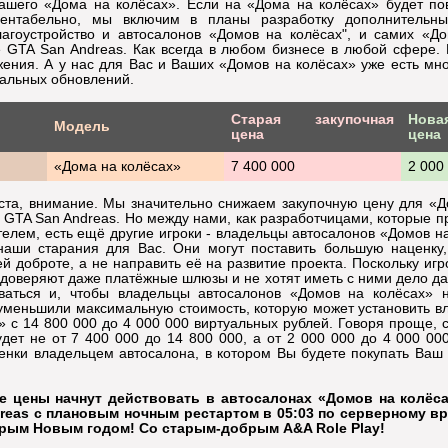
ашего «Дома на колёсах». Если на «Дома на колёсах» будет по
рентабельно, мы включим в планы разработку дополнительны
агоустройство и автосалонов «Домов на колёсах", и самих «Д
 GTA San Andreas. Как всегда в любом бизнесе в любой сфере.
ения. А у нас для Вас и Ваших «Домов на колёсах» уже есть мн
кальных обновлений.
Старая закупочная
Нов
Модель
цена
цена
«Дома на колёсах»
7 400 000
2 000
ста, внимание. Мы значительно снижаем закупочную цену для «Д
 GTA San Andreas. Но между нами, как разработчицами, которые 
телем, есть ещё другие игроки - владельцы автосалонов «Домов н
наши старания для Вас. Они могут поставить большую наценку, 
й доброте, а не направить её на развитие проекта. Поскольку иг
доверяют даже платёжные шлюзы и не хотят иметь с ними дело да
ваться и, чтобы владельцы автосалонов «Домов на колёсах» 
 уменьшили максимальную стоимость, которую может установить в
» с 14 800 000 до 4 000 000 виртуальных рублей. Говоря проще, 
дет не от 7 400 000 до 14 800 000, а от 2 000 000 до 4 000 00
енки владельцем автосалона, в котором Вы будете покупать Ваш
е цены начнут действовать в автосалонах «Домов на колёса
reas с плановым ночным рестартом в 05:03 по серверному вре
тарым Новым годом! Со старым-добрым A&A Role Play!