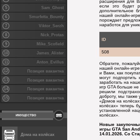
расширения для В
если это будет 
5
Sam_Ghost
дополнительное бл
нашей онлайн-игре
6
Smurfetta_Bounty
порождает предлож
наработок для уни
7
Viktor_Serzh
8
Nick_Protas
ID
9
Mike_Scofield
508
10
James_Alister
11
Anton_Evillus
Обратите, пожалуй
нашей онлайн-игре
12
Позиция вакантна
и Вами, как покупа
могут подпортить 
13
Позиция вакантна
заработать на наше
игр GTA больше не 
14
Позиция вакантна
решили подстрахо
доброту, мы также
15
Позиция вакантна
«Домов на колёсах
колёсах» теперь бу
установленной нац
колёсах».
ИМУЩЕСТВО
Новые закупочны
игры GTA San And
14.01.2026. Со С
Дома на колёсах