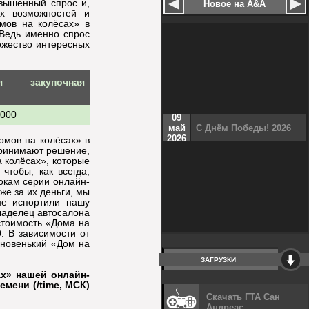
вышенный спрос и,
Новое на A&A
х возможностей и
омов на колёсах» в
 Ведь именно спрос
ожество интересных
ая закупочная
 000
09
май
С Днём Победы! 2026
2026
омов на колёсах» в
принимают решение,
а колёсах», которые
чтобы, как всегда,
рокам серии онлайн-
же за их деньги, мы
не испортили нашу
ладелец автосалона
стоимость «Дома на
0. В зависимости от
 новенький «Дом на
ЗАГРУЗКИ
х» нашей онлайн-
мени (/time, МСК)
Скачать ГТА Сан
Андреас