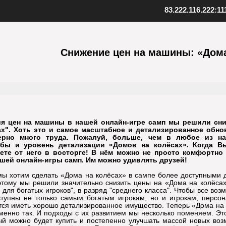
83.222.116.222:11
ент SAMP
Скопируйте адрес нашего серв
качанный файл клиента
Снижение цен на машины: «Дома
Внизу в клиенте выберите "Favo
 к установленной игре
В верхнем меню нажмите "Serv
клиент
Выберите "Add server"
папку с игрой
Вставьте адрес одного из наших
иент, открыв файл samp.exe
серверов: 83.222.116.222:1111
, создайте ярлык на рабочем
Подтвердите добавление, нажав
Установите клиент
Шаг
3
Добавьте наш
ия цен на машины в нашей онлайн-игре самп мы решили сни
х". Хоть это и самое масштабное и детализированное обно
ерно много труда. Пожалуй, больше, чем в любое из на
бы и уровень детализации «Домов на колёсах». Когда В
ете от него в восторге! В нём можно не просто комфортно
шей онлайн-игры самп. Им можно удивлять друзей!
мы хотим сделать «Дома на колёсах» в сампе более доступными 
этому мы решили значительно снизить цены на «Дома на колёсах
 для богатых игроков", в разряд "среднего класса". Чтобы все во
тупны не только самым богатым игрокам, но и игрокам, персо
тся иметь хорошо детализированное имущество. Теперь «Дома на
менно так. И подходы с их развитием мы несколько поменяем. Это
рый можно будет купить и постепенно улучшать массой новых воз