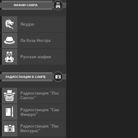
МАФИИ САМПА
Якудза
Ла Коза Ностра
Русская мафия
РАДИОСТАНЦИИ В САМПЕ
Радиостанция "Лос
Сантос"
Радиостанция "Сан
Фиерро"
Радиостанция "Лас
Вентурас"