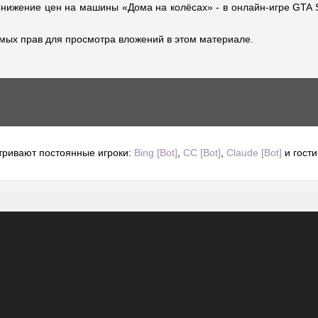
Снижение цен на машины «Дома на колёсах» - в онлайн-игре GTA 
имых прав для просмотра вложений в этом материале.
тривают постоянные игроки:
Bing [Bot]
,
CC [Bot]
,
Claude [Bot]
и гости