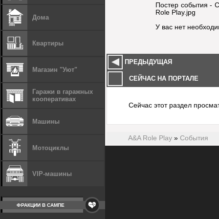
Постер события - 
Role Play.jpg
Дома
У вас нет необход
Квартиры
ПРЕДЫДУЩАЯ
Магазин "Уют"
СЕЙЧАС НА ПОРТАЛЕ
Гаражи в гаражных
кооперативах
Сейчас этот раздел просма
Машины
A&A Role Play
»
События
Мотоциклы
VIP-машины
ФРАКЦИИ В САМПЕ