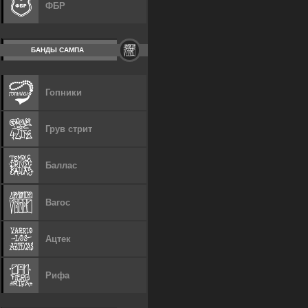
ФБР
БАНДЫ САМПА
Гопники
Грув стрит
Баллас
Вагос
Ацтек
Рифа