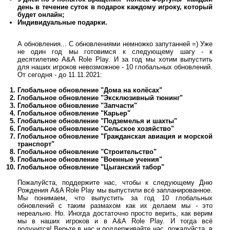
день в течение суток в подарок каждому игроку, который
будет онлайн;
Индивидуальные подарки.
А обновления... С обновлениями немножко запутанней =) Уже
не один год мы готовимся к следующему шагу - к
десятилетию A&A Role Play. И за год мы хотим выпустить
для наших игроков невозможное - 10 глобальных обновлений.
От сегодня - до 11.11.2021:
Глобальное обновление "Дома на колёсах"
Глобальное обновление "Эксклюзивный тюнинг"
Глобальное обновление "Запчасти"
Глобальное обновление "Карьер"
Глобальное обновление "Подземелья и шахты"
Глобальное обновление "Сельское хозяйство"
Глобальное обновление "Гражданская авиация и морской
транспорт"
Глобальное обновление "Строительство"
Глобальное обновление "Военные учения"
Глобальное обновление "Цыганский табор"
Пожалуйста, поддержите нас, чтобы к следующему Дню
Рождения A&A Role Play мы выпустили всё запланированное.
Мы понимаем, что выпустить за год 10 глобальных
обновлений с таким размахом как их делаем мы - это
нереально. Но. Иногда достаточно просто верить, как верим
мы в наших игроков и в A&A Role Play. И тогда всё
получится! Верьте в нас и поддерживайте нас, пожалуйста, в