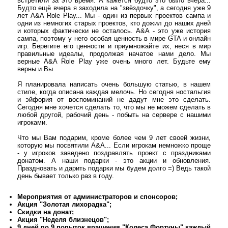
встретили за это время. А кажется будто это было вчера...
Будто ещё вчера я заходила на "звёздочку", а сегодня уже 9
лет A&A Role Play... Мы - один из первых проектов сампа и
одни из немногих старых проектов, кто дожил до наших дней
и которых фактически не осталось. A&A - это уже история
сампа, поэтому у него особая ценность в мире GTA и онлайн
игр. Берегите его ценности и приумножайте их, неся в мир
правильные идеалы, продолжая начатое нами дело. Мы
верные A&A Role Play уже очень много лет. Будьте ему
верны и Вы.
Я планировала написать очень большую статью, в нашем
стиле, когда описана каждая мелочь. Но сегодня ностальгия
и эйфория от воспоминаний не дадут мне это сделать.
Сегодня мне хочется сделать то, что мы не можем сделать в
любой другой, рабочий день - побыть на сервере с нашими
игроками.
Что мы Вам подарим, кроме более чем 9 лет своей жизни,
которую мы посвятили A&A... Если игрокам немножко проще
- у игроков заведено поздравлять проект с праздниками
донатом. А наши подарки - это акции и обновления.
Праздновать и дарить подарки мы будем долго =) Ведь такой
день бывает только раз в году.
Мероприятия от администраторов и спонсоров;
Акция "Золотая лихорадка";
Скидки на донат;
Акция "Неделя близнецов";
9 дней по 9 попыток вращения "Колеса Фортуны" каждый