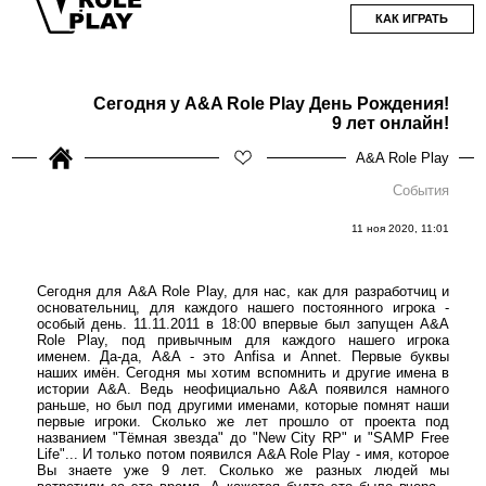
КАК ИГРАТЬ
Сегодня у A&A Role Play День Рождения!
9 лет онлайн!
A&A Role Play
События
11 ноя 2020, 11:01
Сегодня для A&A Role Play, для нас, как для разработчиц и
основательниц, для каждого нашего постоянного игрока -
особый день. 11.11.2011 в 18:00 впервые был запущен A&A
Role Play, под привычным для каждого нашего игрока
именем. Да-да, A&A - это Anfisa и Annet. Первые буквы
наших имён. Сегодня мы хотим вспомнить и другие имена в
истории A&A. Ведь неофициально A&A появился намного
раньше, но был под другими именами, которые помнят наши
первые игроки. Сколько же лет прошло от проекта под
названием "Тёмная звезда" до "New City RP" и "SAMP Free
Life"... И только потом появился A&A Role Play - имя, которое
Вы знаете уже 9 лет. Сколько же разных людей мы