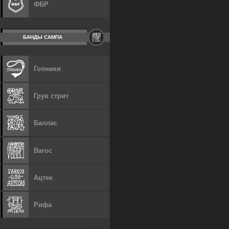
ФБР
БАНДЫ САМПА
Гопники
Грув стрит
Баллас
Вагос
Ацтек
Рифа