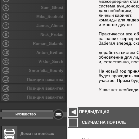
межсерверная стат
система аукционов;
5
Sam_Ghost
дальнобойщики;
личный кабинет;
6
Mike_Scofield
команды для лидеро
и многое другое...
7
James_Alister
Практически все о
8
Nick_Protas
на наших серверах
Забегая вперёд, ск
9
Roman_Galante
доработка систем 
10
Anton_Evillus
обновление для ли
11
Viktor_Serzh
и, естественно, по
12
Smurfetta_Bounty
На новый год приня
будет проходить ак
13
Позиция вакантна
участие. Призы буд
14
Позиция вакантна
У вас нет необход
15
Позиция вакантна
ПРЕДЫДУЩАЯ
ИМУЩЕСТВО
СЕЙЧАС НА ПОРТАЛЕ
Дома на колёсах