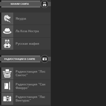
МАФИИ САМПА
Якудза
Ла Коза Ностра
Русская мафия
РАДИОСТАНЦИИ В САМПЕ
Радиостанция "Лос
Сантос"
Радиостанция "Сан
Фиерро"
Радиостанция "Лас
Вентурас"