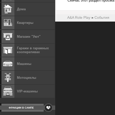
Сейчас этот раздел просма
Дома
A&A Role Play
»
События
Квартиры
Магазин "Уют"
Гаражи в гаражных
кооперативах
Машины
Мотоциклы
VIP-машины
ФРАКЦИИ В САМПЕ