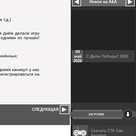
Новое на A&A
т.д.)
м днём делали игру
 одними из лучших!
09
чинённых;
май
С Днём Победы! 2026
2026
время каникул у нас
регистрироваться на
СЛЕДУЮЩАЯ
ЗАГРУЗКИ
Скачать ГТА Сан
Андреас