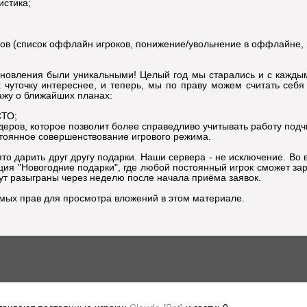
истика;
в (список оффлайн игроков, понижение/увольнение в оффлайне, и 
бновления были уникальными! Целый год мы старались и с кажды
 чуточку интереснее, и теперь, мы по праву можем считать себя
ажу о ближайших планах:
СТО;
деров, которое позволит более справедливо учитывать работу под
стоянное совершенствование игрового режима.
то дарить друг другу подарки. Наши сервера - не исключение. Во 
ция "Новогодние подарки", где любой постоянный игрок сможет за
ут разыграны через неделю после начала приёма заявок.
имых прав для просмотра вложений в этом материале.