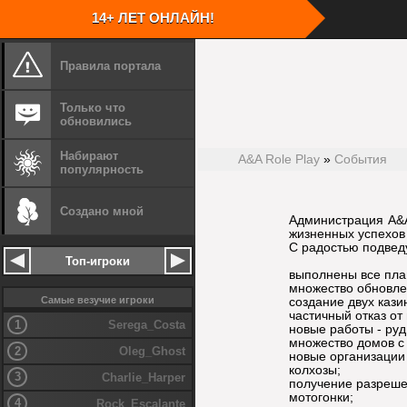
14+ ЛЕТ ОНЛАЙН!
Правила портала
Скачать кли
Запустите с
Скачать игру GTA San Andreas
Укажите путь
Только что
Запустите скачанный файл игры
Установите 
обновились
Укажите путь установки
Перейдите в 
Установите игру
Запустите кл
Для удобства
Набирают
A&A Role Play
»
События
столе
популярность
Создано мной
Шаг
1
Установите игру
Шаг
2
Администрация A&A
жизненных успехов
С радостью подведу
Топ-игроки
выполнены все пла
множество обновлен
Самые везучие игроки
создание двух кази
частичный отказ от
1
Serega_Costa
новые работы - руд
множество домов с
2
Oleg_Ghost
новые организации 
колхозы;
3
Charlie_Harper
получение разреше
мотогонки;
4
Rock_Escalante