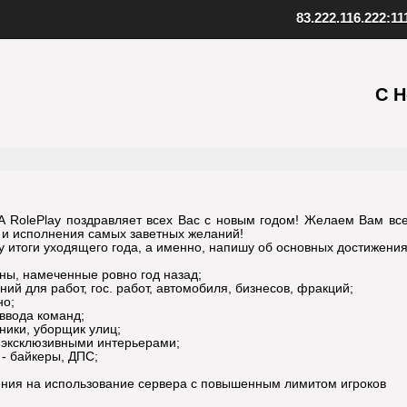
83.222.116.222:11
ент SAMP
Скопируйте адрес нашего серв
качанный файл клиента
С 
Внизу в клиенте выберите "Favo
 к установленной игре
В верхнем меню нажмите "Serv
клиент
Выберите "Add server"
папку с игрой
Вставьте адрес одного из наших
иент, открыв файл samp.exe
серверов: 83.222.116.222:1111
, создайте ярлык на рабочем
Подтвердите добавление, нажав
Установите клиент
Шаг
3
Добавьте наш
 RolePlay поздравляет всех Вас с новым годом! Желаем Вам все
 и исполнения самых заветных желаний!
 итоги уходящего года, а именно, напишу об основных достижения
ны, намеченные ровно год назад;
ий для работ, гос. работ, автомобиля, бизнесов, фракций;
но;
 ввода команд;
ники, уборщик улиц;
 эксклюзивными интерьерами;
- байкеры, ДПС;
ния на использование сервера с повышенным лимитом игроков