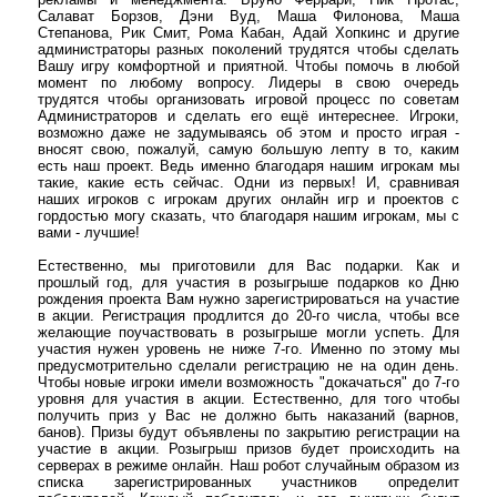
Салават Борзов, Дэни Вуд, Маша Филонова, Маша
Степанова, Рик Смит, Рома Кабан, Адай Хопкинс и другие
администраторы разных поколений трудятся чтобы сделать
Вашу игру комфортной и приятной. Чтобы помочь в любой
момент по любому вопросу. Лидеры в свою очередь
трудятся чтобы организовать игровой процесс по советам
Администраторов и сделать его ещё интереснее. Игроки,
возможно даже не задумываясь об этом и просто играя -
вносят свою, пожалуй, самую большую лепту в то, каким
есть наш проект. Ведь именно благодаря нашим игрокам мы
такие, какие есть сейчас. Одни из первых! И, сравнивая
наших игроков с игрокам других онлайн игр и проектов с
гордостью могу сказать, что благодаря нашим игрокам, мы с
вами - лучшие!
Естественно, мы приготовили для Вас подарки. Как и
прошлый год, для участия в розыгрыше подарков ко Дню
рождения проекта Вам нужно зарегистрироваться на участие
в акции. Регистрация продлится до 20-го числа, чтобы все
желающие поучаствовать в розыгрыше могли успеть. Для
участия нужен уровень не ниже 7-го. Именно по этому мы
предусмотрительно сделали регистрацию не на один день.
Чтобы новые игроки имели возможность "докачаться" до 7-го
уровня для участия в акции. Естественно, для того чтобы
получить приз у Вас не должно быть наказаний (варнов,
банов). Призы будут объявлены по закрытию регистрации на
участие в акции. Розыгрыш призов будет происходить на
серверах в режиме онлайн. Наш робот случайным образом из
списка зарегистрированных участников определит