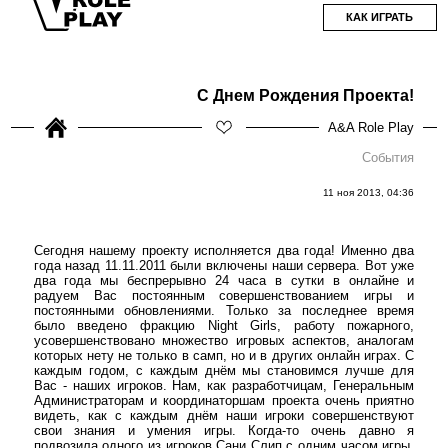
КАК ИГРАТЬ
С Днем Рождения Проекта!
A&A Role Play
События
11 ноя 2013, 04:36
Сегодня нашему проекту исполняется два года! Именно два
года назад 11.11.2011 были включены наши сервера. Вот уже
два года мы беспрерывно 24 часа в сутки в онлайне и
радуем Вас постоянным совершенствованием игры и
постоянными обновлениями. Только за последнее время
было введено фракцию Night Girls, работу пожарного,
усовершенствовано множество игровых аспектов, аналогам
которых нету не только в самп, но и в других онлайн играх. С
каждым годом, с каждым днём мы становимся лучше для
Вас - наших игроков. Нам, как разработчицам, Генеральным
Администраторам и координаторшам проекта очень приятно
видеть, как с каждым днём наши игроки совершенствуют
свои знания и умения игры. Когда-то очень давно я
подвозила одного из игроков Сани Слип с одним часом игры.