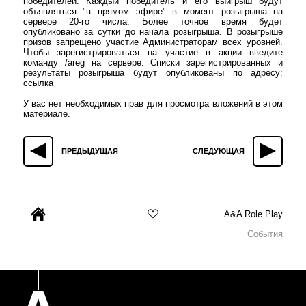
победителей. Каждый победитель и его выигрыш будут
объявляться "в прямом эфире" в момент розыгрыша на
сервере 20-го числа. Более точное время будет
опубликовано за сутки до начала розыгрыша. В розыгрыше
призов запрещено участие Администраторам всех уровней.
Чтобы зарегистрироваться на участие в акции введите
команду /areg на сервере. Списки зарегистрированных и
результаты розыгрыша будут опубликованы по адресу:
ссылка
У вас нет необходимых прав для просмотра вложений в этом
материале.
ПРЕДЫДУЩАЯ
СЛЕДУЮЩАЯ
A&A Role Play
События