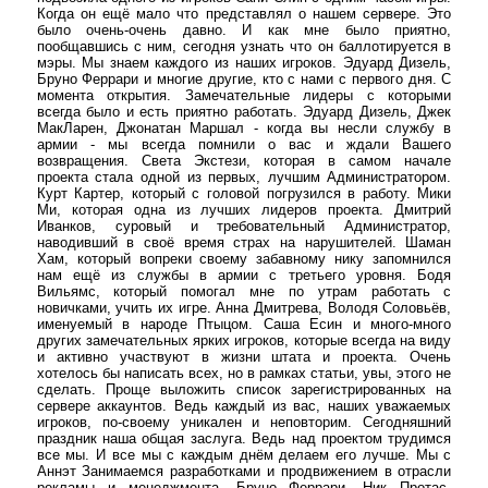
Когда он ещё мало что представлял о нашем сервере. Это
было очень-очень давно. И как мне было приятно,
пообщавшись с ним, сегодня узнать что он баллотируется в
мэры. Мы знаем каждого из наших игроков. Эдуард Дизель,
Бруно Феррари и многие другие, кто с нами с первого дня. С
момента открытия. Замечательные лидеры с которыми
всегда было и есть приятно работать. Эдуард Дизель, Джек
МакЛарен, Джонатан Маршал - когда вы несли службу в
армии - мы всегда помнили о вас и ждали Вашего
возвращения. Света Экстези, которая в самом начале
проекта стала одной из первых, лучшим Администратором.
Курт Картер, который с головой погрузился в работу. Мики
Ми, которая одна из лучших лидеров проекта. Дмитрий
Иванков, суровый и требовательный Администратор,
наводивший в своё время страх на нарушителей. Шаман
Хам, который вопреки своему забавному нику запомнился
нам ещё из службы в армии с третьего уровня. Бодя
Вильямс, который помогал мне по утрам работать с
новичками, учить их игре. Анна Дмитрева, Володя Соловьёв,
именуемый в народе Птыцом. Саша Есин и много-много
других замечательных ярких игроков, которые всегда на виду
и активно участвуют в жизни штата и проекта. Очень
хотелось бы написать всех, но в рамках статьи, увы, этого не
сделать. Проще выложить список зарегистрированных на
сервере аккаунтов. Ведь каждый из вас, наших уважаемых
игроков, по-своему уникален и неповторим. Сегодняшний
праздник наша общая заслуга. Ведь над проектом трудимся
все мы. И все мы с каждым днём делаем его лучше. Мы с
Аннэт Занимаемся разработками и продвижением в отрасли
рекламы и менеджмента. Бруно Феррари, Ник Протас,