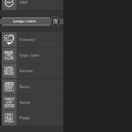
ФБР
БАНДЫ САМПА
Гопники
Грув стрит
Баллас
Вагос
Ацтек
Рифа