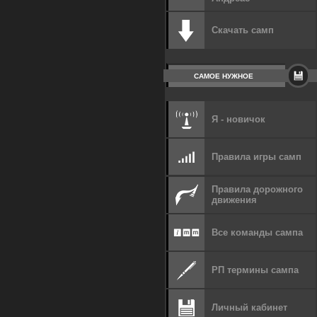
Скачать самп
САМОЕ НУЖНОЕ
Я - новичок
Правила игры самп
Правила дорожного
движения
Все команды сампа
РП термины сампа
Личный кабинет