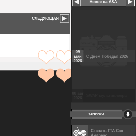
Новое на A&A
СЛЕДУЮЩАЯ
09
май
С Днём Победы! 2026
2026
ЗАГРУЗКИ
Скачать ГТА Сан
Андреас