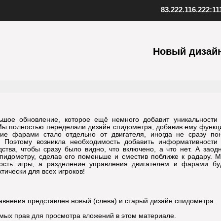
83.222.116.222:11
ент SAMP
Скопируйте адрес нашего серв
качанный файл клиента
Новый дизай
Внизу в клиенте выберите "Favo
 к установленной игре
В верхнем меню нажмите "Serv
клиент
Выберите "Add server"
папку с игрой
Вставьте адрес одного из наших
иент, открыв файл samp.exe
серверов: 83.222.116.222:1111
, создайте ярлык на рабочем
Подтвердите добавление, нажав
Установите клиент
Шаг
3
Добавьте наш
льшое обновление, которое ещё немного добавит уникальности
Мы полностью переделали дизайн спидометра, добавив ему функц
ние фарами стало отдельно от двигателя, иногда не сразу по
т. Поэтому возникла необходимость добавить информативности
дства, чтобы сразу было видно, что включено, а что нет. А зао
пидометру, сделав его поменьше и сместив поближе к радару. М
ость игры, а разделение управления двигателем и фарами буд
ически для всех игроков!
авнения представлен новый (слева) и старый дизайн спидометра.
имых прав для просмотра вложений в этом материале.