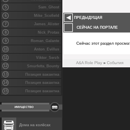
5
Sam_Ghost
6
Mike_Scofield
ПРЕДЫДУЩАЯ
7
James_Alister
СЕЙЧАС НА ПОРТАЛЕ
8
Nick_Protas
9
Roman_Galante
Сейчас этот раздел просма
10
Anton_Evillus
11
Viktor_Serzh
A&A Role Play
»
События
12
Smurfetta_Bounty
13
Позиция вакантна
14
Позиция вакантна
15
Позиция вакантна
ИМУЩЕСТВО
Дома на колёсах