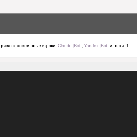
тривают постоянные игроки:
Claude [Bot]
,
Yandex [Bot]
и гости: 1