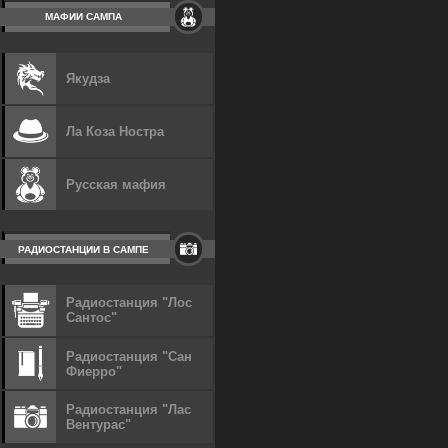
МАФИИ САМПА
Якудза
Ла Коза Ностра
Русская мафия
РАДИОСТАНЦИИ В САМПЕ
Радиостанция "Лос
Сантос"
Радиостанция "Сан
Фиерро"
Радиостанция "Лас
Вентурас"