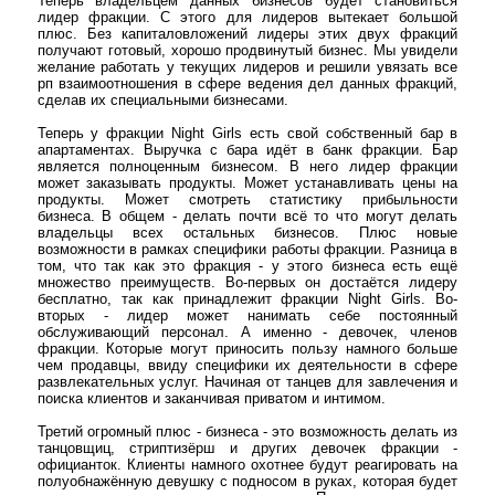
Теперь владельцем данных бизнесов будет становиться
лидер фракции. С этого для лидеров вытекает большой
плюс. Без капиталовложений лидеры этих двух фракций
получают готовый, хорошо продвинутый бизнес. Мы увидели
желание работать у текущих лидеров и решили увязать все
рп взаимоотношения в сфере ведения дел данных фракций,
сделав их специальными бизнесами.
Теперь у фракции Night Girls есть свой собственный бар в
апартаментах. Выручка с бара идёт в банк фракции. Бар
является полноценным бизнесом. В него лидер фракции
может заказывать продукты. Может устанавливать цены на
продукты. Может смотреть статистику прибыльности
бизнеса. В общем - делать почти всё то что могут делать
владельцы всех остальных бизнесов. Плюс новые
возможности в рамках специфики работы фракции. Разница в
том, что так как это фракция - у этого бизнеса есть ещё
множество преимуществ. Во-первых он достаётся лидеру
бесплатно, так как принадлежит фракции Night Girls. Во-
вторых - лидер может нанимать себе постоянный
обслуживающий персонал. А именно - девочек, членов
фракции. Которые могут приносить пользу намного больше
чем продавцы, ввиду специфики их деятельности в сфере
развлекательных услуг. Начиная от танцев для завлечения и
поиска клиентов и заканчивая приватом и интимом.
Третий огромный плюс - бизнеса - это возможность делать из
танцовщиц, стриптизёрш и других девочек фракции -
официанток. Клиенты намного охотнее будут реагировать на
полуобнажённую девушку с подносом в руках, которая будет