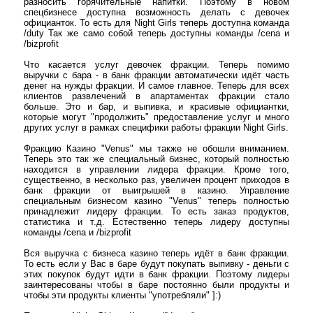
разносить горячительные напитки. Поэтому в новом
спецбизнесе доступна возможность делать с девочек
официанток. То есть для Night Girls теперь доступна команда
/duty Так же само собой теперь доступны команды /cena и
/bizprofit
Что касается услуг девочек фракции. Теперь помимо
выручки с бара - в банк фракции автоматически идёт часть
денег на нужды фракции. И самое главное. Теперь для всех
клиентов развлечений в апартаментах фракции стало
больше. Это и бар, и выпивка, и красивые официантки,
которые могут "продолжить" предоставление услуг и много
других услуг в рамках специфики работы фракции Night Girls.
Фракцию Казино "Venus" мы также не обошли вниманием.
Теперь это так же специальный бизнес, который полностью
находится в управлении лидера фракции. Кроме того,
существенно, в несколько раз, увеличен процент приходов в
банк фракции от выигрышей в казино. Управление
специальным бизнесом казино "Venus" теперь полностью
принадлежит лидеру фракции. То есть заказ продуктов,
статистика и т.д. Естественно теперь лидеру доступны
команды /cena и /bizprofit
Вся выручка с бизнеса казино теперь идёт в банк фракции.
То есть если у Вас в баре будут покупать выпивку - деньги с
этих покупок будут идти в банк фракции. Поэтому лидеры
заинтересованы чтобы в баре постоянно были продукты и
чтобы эти продукты клиенты "употребляли" ]:)