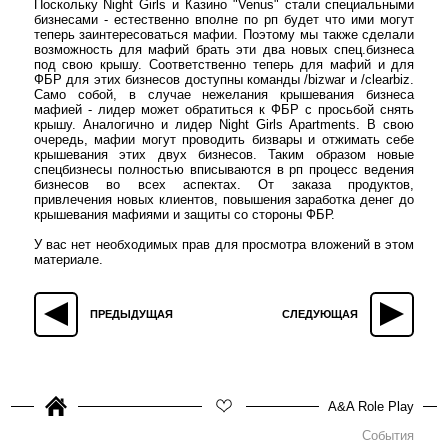
Поскольку Night Girls и Казино "Venus" стали специальными
бизнесами - естественно вполне по рп будет что ими могут
теперь заинтересоваться мафии. Поэтому мы также сделали
возможность для мафий брать эти два новых спец.бизнеса
под свою крышу. Соответственно теперь для мафий и для
ФБР для этих бизнесов доступны команды /bizwar и /clearbiz.
Само собой, в случае нежелания крышевания бизнеса
мафией - лидер может обратиться к ФБР с просьбой снять
крышу. Аналогично и лидер Night Girls Apartments. В свою
очередь, мафии могут проводить бизвары и отжимать себе
крышевания этих двух бизнесов. Таким образом новые
спецбизнесы полностью вписываются в рп процесс ведения
бизнесов во всех аспектах. От заказа продуктов,
привлечения новых клиентов, повышения заработка денег до
крышевания мафиями и защиты со стороны ФБР.
У вас нет необходимых прав для просмотра вложений в этом
материале.
ПРЕДЫДУЩАЯ
СЛЕДУЮЩАЯ
A&A Role Play
События