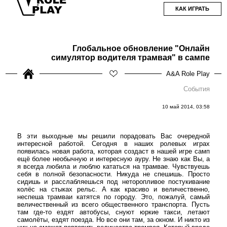
КАК ИГРАТЬ
Глобальное обновление "Онлайн
симулятор водителя трамвая" в сампе
A&A Role Play
События
10 май 2014, 03:58
В эти выходные мы решили порадовать Вас очередной
интересной работой. Сегодня в наших ролевых играх
появилась новая работа, которая создаст в нашей игре самп
ещё более необычную и интересную ауру. Не знаю как Вы, а
я всегда любила и люблю кататься на трамвае. Чувствуешь
себя в полной безопасности. Никуда не спешишь. Просто
сидишь и расслабляешься под неторопливое постукивание
колёс на стыках рельс. А как красиво и величественно,
неспеша трамваи катятся по городу. Это, пожалуй, самый
величественный из всего общественного транспорта. Пусть
там где-то ездят автобусы, снуют юркие такси, летают
самолёты, ездят поезда. Но все они там, за окном. И никто из