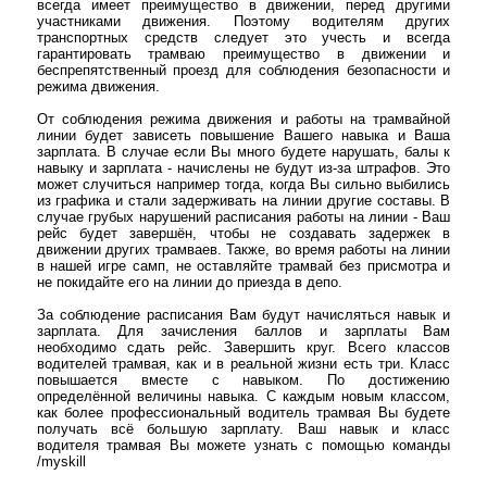
всегда имеет преимущество в движении, перед другими
участниками движения. Поэтому водителям других
транспортных средств следует это учесть и всегда
гарантировать трамваю преимущество в движении и
беспрепятственный проезд для соблюдения безопасности и
режима движения.
От соблюдения режима движения и работы на трамвайной
линии будет зависеть повышение Вашего навыка и Ваша
зарплата. В случае если Вы много будете нарушать, балы к
навыку и зарплата - начислены не будут из-за штрафов. Это
может случиться например тогда, когда Вы сильно выбились
из графика и стали задерживать на линии другие составы. В
случае грубых нарушений расписания работы на линии - Ваш
рейс будет завершён, чтобы не создавать задержек в
движении других трамваев. Также, во время работы на линии
в нашей игре самп, не оставляйте трамвай без присмотра и
не покидайте его на линии до приезда в депо.
За соблюдение расписания Вам будут начисляться навык и
зарплата. Для зачисления баллов и зарплаты Вам
необходимо сдать рейс. Завершить круг. Всего классов
водителей трамвая, как и в реальной жизни есть три. Класс
повышается вместе с навыком. По достижению
определённой величины навыка. С каждым новым классом,
как более профессиональный водитель трамвая Вы будете
получать всё большую зарплату. Ваш навык и класс
водителя трамвая Вы можете узнать с помощью команды
/myskill