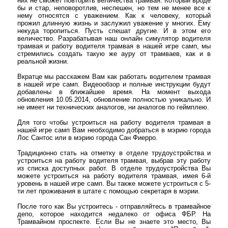
них не сможет повторить величества трамвая. Который вроде
бы и стар, неповоротлив, неспешен, но тем не менее все к
нему относятся с уважением. Как к человеку, который
прожил длинную жизнь и заслужил уважение у многих. Ему
некуда торопиться. Пусть спешат другие. И в этом его
величество. Разрабатывая наш онлайн симулятор водителя
трамвая и работу водителя трамвая в нашей игре самп, мы
стремились создать такую же ауру от трамваев, как и в
реальной жизни.
Вкратце мы расскажем Вам как работать водителем трамвая
в нашей игре самп. Видеообзор и полные инструкции будут
добавлены в ближайшее время. На момент выхода
обновления 10.05.2014, обновление полностью уникально. И
не имеет ни технических аналогов, ни аналогов по геймплею.
Для того чтобы устроиться на работу водителя трамвая в
нашей игре самп Вам необходимо добраться в мэрию города
Лос Сантос или в мэрию города Сан Фиерро.
Традиционно стать на отметку в отделе трудоустройства и
устроиться на работу водителя трамвая, выбрав эту работу
из списка доступных работ. В отделе трудоустройства Вы
можете устроиться на работу водителя трамвая, имея 6-й
уровень в нашей игре самп. Вы также можете устроиться с 5-
ти лет проживания в штате с помощью секретаря в мэрии.
После того как Вы устроитесь - отправляйтесь в трамвайное
депо, которое находится недалеко от офиса ФБР. На
Трамвайном проспекте. Если Вы не знаете это место, Вы