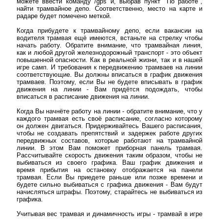
можете ввести команду /gps и, выбрав пункт "По работе",
найти трамвайное депо. Соответственно, место на карте и
радаре будет помечено меткой.
Когда прибудете к трамвайному депо, если вакансии на
водителя трамвая ещё имеются, встаньте на стрелку чтобы
начать работу. Обратите внимание, что трамвайная линия,
как и любой другой железнодорожный транспорт - это объект
повышенной опасности. Как в реальной жизни, так и в нашей
игре самп. И требования к передвижению трамваев на линии
соответствующие. Вы должны вписаться в график движения
трамваев. Поэтому, если Вы не будете вписывать в график
движения на линии - Вам придётся подождать, чтобы
вписаться в расписание движения на линии.
Когда Вы начнёте работу на линии - обратите внимание, что у
каждого трамвая есть своё расписание, согласно которому
он должен двигаться. Придерживайтесь Вашего расписания,
чтобы не создавать препятствий и задержек работе других
передвижных составов, которые работают на трамвайной
линии. В этом Вам поможет приборная панель трамвая.
Рассчитывайте скорость движения таким образом, чтобы не
выбиваться из своего графика. Ваш график движения и
время прибытия на остановку отображается на панели
трамвая. Если Вы приедете раньше или позже времени и
будете сильно выбиваться с графика движения - Вам будут
начисляться штрафы. Поэтому, старайтесь не выбиваться из
графика.
Учитывая вес трамвая и динамичность игры - трамвай в игре