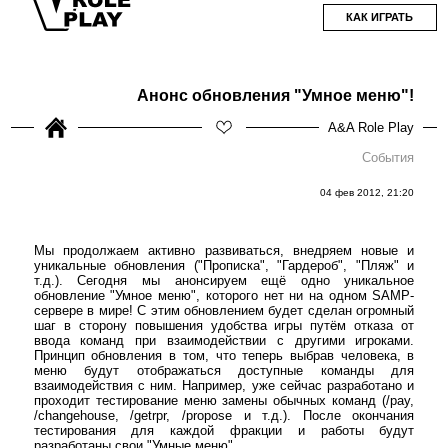
КАК ИГРАТЬ
Анонс обновления "Умное меню"!
A&A Role Play
События
04 фев 2012, 21:20
Мы продолжаем активно развиваться, внедряем новые и
уникальные обновления ("Прописка", "Гардероб", "Пляж" и
т.д.). Сегодня мы анонсируем ещё одно уникальное
обновление "Умное меню", которого нет ни на одном SAMP-
сервере в мире! С этим обновлением будет сделан огромный
шаг в сторону повышения удобства игры путём отказа от
ввода команд при взаимодействии с другими игроками.
Принцип обновления в том, что теперь выбрав человека, в
меню будут отображаться доступные команды для
взаимодействия с ним. Например, уже сейчас разработано и
проходит тестирование меню замены обычных команд (/pay,
/changehouse, /getrpr, /propose и т.д.). После окончания
тестирования для каждой фракции и работы будут
разработаны свои "Умные меню".