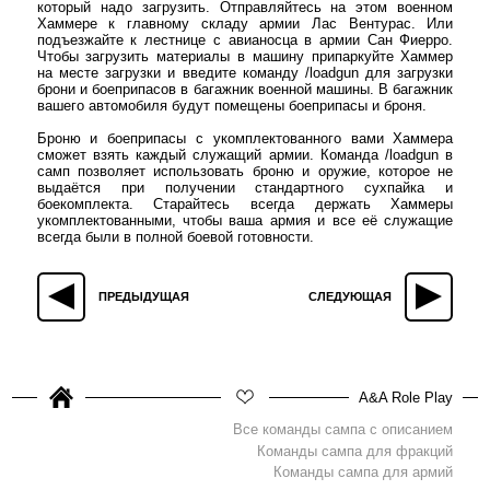
который надо загрузить. Отправляйтесь на этом военном
Хаммере к главному складу армии Лас Вентурас. Или
подъезжайте к лестнице с авианосца в армии Сан Фиерро.
Чтобы загрузить материалы в машину припаркуйте Хаммер
на месте загрузки и введите команду /loadgun для загрузки
брони и боеприпасов в багажник военной машины. В багажник
вашего автомобиля будут помещены боеприпасы и броня.
Броню и боеприпасы с укомплектованного вами Хаммера
сможет взять каждый служащий армии. Команда /loadgun в
самп позволяет использовать броню и оружие, которое не
выдаётся при получении стандартного сухпайка и
боекомплекта. Старайтесь всегда держать Хаммеры
укомплектованными, чтобы ваша армия и все её служащие
всегда были в полной боевой готовности.
ПРЕДЫДУЩАЯ
СЛЕДУЮЩАЯ
A&A Role Play
Все команды сампа с описанием
Команды сампа для фракций
Команды сампа для армий