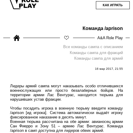
КАК ИГРАТЬ
Команда /aprison
A&A Role Play
Все команды сампа с описанием
Команды сампа для фракций
Команды сампа для армий
16 мар 2017, 21:55
Лидеры армий сампа могут наказывать особо отличившихся
военнослужащих или просто безалаберных бойцов. На
территории армии Лас Вентурас, находится тюрьма для
нарушивших устав фракции.
Чтобы посадить игрока в военную тюрьму введите команду
/aprison [ид игрока]. Система автоматически выдаёт игроку
фиксированное наказание в десять минут.
Военная тюрьма рассчитана на обе армии: авианосец армии
Сан Фиерро и Зону 51 – армию Лас Вентурас. Команда
/aprison в самп доступна для лидеров обеих армий.