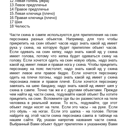
12 Левая голень (икра)
13 Левое предплечье
14 Правое предплечье
15 Левая ключица (плечо)
16 Правая ключица (плечо)
17 Шея
18 Челюсть
Части скина в сампе используются для прилепления на скин
персонажа разных объектов. Например, для того чтобы
прикрепить на скин объект часов надо знать какой ид имеет
рука у скина, на которую будет прилеплен объект часов.
Если одевать на скин кепку, надо знать какой ид у скина
имеет голова, потому что кепка будет одеваться скину на
голову. Если хочется одеть на скин новую обувь, надо знать
какой ид имеет левая и правая нога у скина. Чтобы прицепить
персонажу на пояс пистолет, надо знать какой ид у скина
имеет левое или правое бедро. Если хочется персонажу
одеть на плечи погоны, надо знать какой ид имеет у скина
персонажа левое и правое плечё. Если хочется персонажу
завязать на шею бандану, надо знать какой ид имеет шея у
скина в сампе. Точно так же и с другими объектами. Прежде
чем найти ид части скина, подумайте какой объект Вы хотите
прицепить на скин. Вспомните где бы он разместился на теле
человека в реальной жизни. То есть, подумайте, где этот
объект люди носят на теле. Если это часы - на руке. Если
это обувь - на ногах. Если это шапка - на голове. Потом
найдите ид этой части скина персонажа сампа в таблице на
нашем сайте. Ид указан напротив названия части скина.
Выбранный Вами объект будет прилеплен к указанному Вами