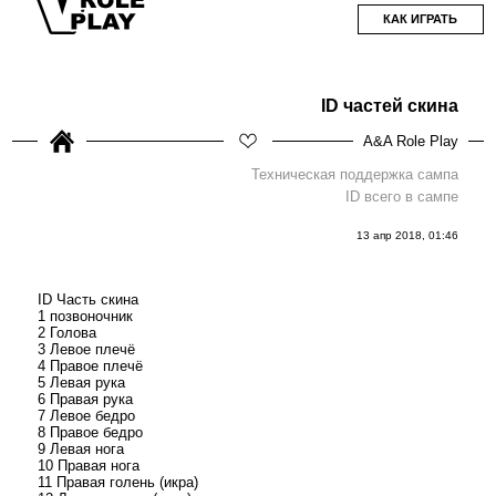
КАК ИГРАТЬ
ID частей скина
A&A Role Play
Техническая поддержка сампа
ID всего в сампе
13 апр 2018, 01:46
ID Часть скина
1 позвоночник
2 Голова
3 Левое плечё
4 Правое плечё
5 Левая рука
6 Правая рука
7 Левое бедро
8 Правое бедро
9 Левая нога
10 Правая нога
11 Правая голень (икра)