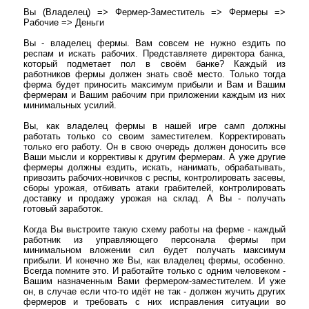
Вы (Владелец) => Фермер-Заместитель => Фермеры =>
Рабочие => Деньги
Вы - владелец фермы. Вам совсем не нужно ездить по
респам и искать рабочих. Представляете директора банка,
который подметает пол в своём банке? Каждый из
работников фермы должен знать своё место. Только тогда
ферма будет приносить максимум прибыли и Вам и Вашим
фермерам и Вашим рабочим при приложении каждым из них
минимальных усилий.
Вы, как владелец фермы в нашей игре самп должны
работать только со своим заместителем. Корректировать
только его работу. Он в свою очередь должен доносить все
Ваши мысли и коррективы к другим фермерам. А уже другие
фермеры должны ездить, искать, нанимать, обрабатывать,
привозить рабочих-новичков с респы, контролировать засевы,
сборы урожая, отбивать атаки грабителей, контролировать
доставку и продажу урожая на склад. А Вы - получать
готовый заработок.
Когда Вы выстроите такую схему работы на ферме - каждый
работник из управляющего персонала фермы при
минимальном вложении сил будет получать максимум
прибыли. И конечно же Вы, как владелец фермы, особенно.
Всегда помните это. И работайте только с одним человеком -
Вашим назначенным Вами фермером-заместителем. И уже
он, в случае если что-то идёт не так - должен жучить других
фермеров и требовать с них исправления ситуации во