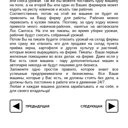
или сноса урожая. Так же Вы можете поставить одну машину
на поле, а на второй Вы или один из Ваших фермеров может
ездить на респу новичков и искать там рабочих.
Соответственно, потом на этой же машине он будет их
привозить на Вашу ферму для работы. Рабочих можно
перевозить в кузове пикапа. Поэтому, за одну ходку можно
привезти много новичков-рабочих, нанятых на автовокзале
Лос Сантоса. На эти же пикапы, во время уборки урожая,
рабочие будут сносить собранный урожай.
Потом Вы на пикапе будете отвозить урожай на склад фермы
или сразу же отвозить его для продажи на склад пункта
приёма зерна, картофеля и других культур и растений,
которые можно выращивать на ферме. Пикапы - Ваши первые
железные помощники во всех делах на ферме. Даже если у
Вас есть своя машина - пару дополнительных машин в
автопарке никогда не будут лишними для бизнеса.
Запомните одно простое правило, которое знают все
успешные предприниматели и бизнесмены. Все Ваши
машины, которые у Вас есть, не должны стоять без дела, а
должны быть постоянно в работе или в движении 24/7.
Любая и каждая машина должна зарабатывать и на себя, и
для своего владельца!
ПРЕДЫДУЩАЯ
СЛЕДУЮЩАЯ