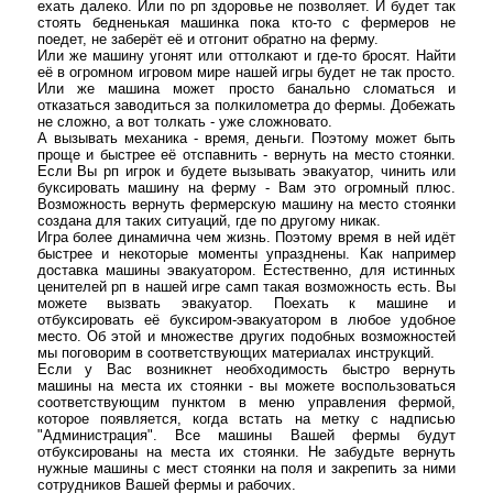
ехать далеко. Или по рп здоровье не позволяет. И будет так
стоять бедненькая машинка пока кто-то с фермеров не
поедет, не заберёт её и отгонит обратно на ферму.
Или же машину угонят или оттолкают и где-то бросят. Найти
её в огромном игровом мире нашей игры будет не так просто.
Или же машина может просто банально сломаться и
отказаться заводиться за полкилометра до фермы. Добежать
не сложно, а вот толкать - уже сложновато.
А вызывать механика - время, деньги. Поэтому может быть
проще и быстрее её отспавнить - вернуть на место стоянки.
Если Вы рп игрок и будете вызывать эвакуатор, чинить или
буксировать машину на ферму - Вам это огромный плюс.
Возможность вернуть фермерскую машину на место стоянки
создана для таких ситуаций, где по другому никак.
Игра более динамична чем жизнь. Поэтому время в ней идёт
быстрее и некоторые моменты упразднены. Как например
доставка машины эвакуатором. Естественно, для истинных
ценителей рп в нашей игре самп такая возможность есть. Вы
можете вызвать эвакуатор. Поехать к машине и
отбуксировать её буксиром-эвакуатором в любое удобное
место. Об этой и множестве других подобных возможностей
мы поговорим в соответствующих материалах инструкций.
Если у Вас возникнет необходимость быстро вернуть
машины на места их стоянки - вы можете воспользоваться
соответствующим пунктом в меню управления фермой,
которое появляется, когда встать на метку с надписью
"Администрация". Все машины Вашей фермы будут
отбуксированы на места их стоянки. Не забудьте вернуть
нужные машины с мест стоянки на поля и закрепить за ними
сотрудников Вашей фермы и рабочих.