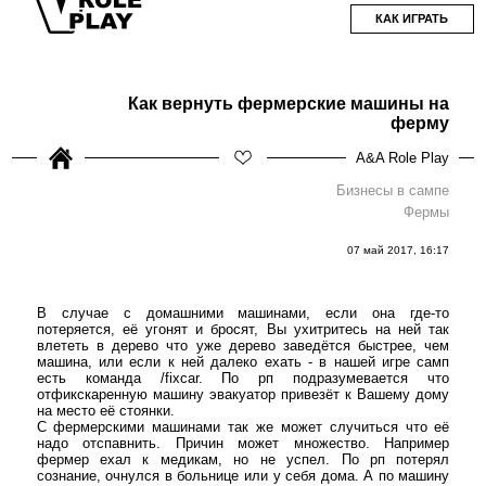
КАК ИГРАТЬ
Как вернуть фермерские машины на
ферму
A&A Role Play
Бизнесы в сампе
Фермы
07 май 2017, 16:17
В случае с домашними машинами, если она где-то
потеряется, её угонят и бросят, Вы ухитритесь на ней так
влететь в дерево что уже дерево заведётся быстрее, чем
машина, или если к ней далеко ехать - в нашей игре самп
есть команда /fixcar. По рп подразумевается что
отфикскаренную машину эвакуатор привезёт к Вашему дому
на место её стоянки.
С фермерскими машинами так же может случиться что её
надо отспавнить. Причин может множество. Например
фермер ехал к медикам, но не успел. По рп потерял
сознание, очнулся в больнице или у себя дома. А по машину