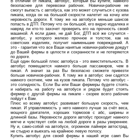
В отличии от пикапа, автобус, который Вы купите, намного
безопаснее для перевозки рабочих. Новички-рабочие не
смогут выпасть с автобуса, как это может случиться с кузова
пикапа, когда он на большой скорости налетит на кочку или
неровность дороги. К тому же на автобусе меньше шансов
попасть в ДТП. Потому что он большой, его видно издалека и
навряд ли кто-то захочет проверить его на прочность своей
машиной. А если даже, не дай Бог, ДТП всё же случится -
автобус, у которого железо прочное и толстое, как на
советских изделиях, получит наименьшие повреждений. А
это - гарантия что все Ваши нанятые новички-рабочие доедут
до Вашей фермы в целости и сохранности и не потеряются
по дороге.
Ещё один большой плюс автобуса - это вместительность. В
автобус помещается намного больше пассажиров, чем в
пикап. А значит за раз Вы безопасно сможете привезти
больше новичков-рабочих. К тому же в автобус они садятся
намного охотнее, чем на кузов пикапа. Потому что автобус -
это солидность. Если Вы или Ваши фермеры будете стоять
и набирать на работу на автобусе и рядом будет стоять
фермер с другой фермы на пикапе - скорее всего рабочие
пойдут к Вам.
Плюс ко всему автобус развивает большую скорость, чем
пикап. И управляемость у него намного лучше за счёт веса,
мощного двигателя, хороших тормозов с абс, ширины и
длинной базы. Неровности дороги автобус проходит намного
мягче и чувствует себя на любой дороге в разы увереннее.
Ну и, само-собой на автобусе, огромном лайнере автострад,
не стыдно и выехать на крайнюю левую полосу.
Купить автобус для своей фермы в нашей игре самп Вы