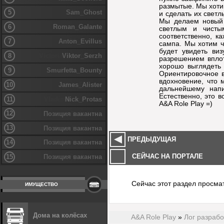
размытые. Мы хотим
5
Sam_Ghost
и сделать их светл
Мы делаем новый 
6
Roman_Galante
светлым и чисты
соответственно, к
7
Anton_Evillus
сампа. Мы хотим ч
будет увидеть ви
8
Viktor_Serzh
разрешением вплот
хорошо выглядеть 
9
Smurfetta_Bounty
Ориентировочное в
вдохновение, что 
10
James_Alister
дальнейшему напи
Естественно, это 
11
Nick_Protas
A&A Role Play =)
12
Позиция вакантна
13
Позиция вакантна
ПРЕДЫДУЩАЯ
14
Позиция вакантна
СЕЙЧАС НА ПОРТАЛЕ
15
Позиция вакантна
Сейчас этот раздел просма
ИМУЩЕСТВО
Дома на колёсах
A&A Role Play
»
Лог разрабо