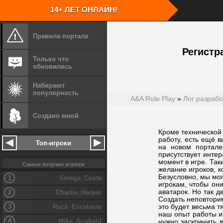
14+ ЛЕТ ОНЛАЙН!
Правила портала
Скачать кли
Запустите с
Регистр
Скачать игру GTA San Andreas
Укажите путь
Только что
Запустите скачанный файл игры
Установите 
обновились
Укажите путь установки
Перейдите в 
Установите игру
Запустите кл
Для удобства
Набирают
столе
популярность
A&A Role Play
»
Лог разрабо
Создано мной
Шаг
1
Установите игру
Шаг
2
Кроме технической
работу, есть ещё в
Топ-игроки
на новом портале
присутствует интер
момент в игре. Так
Самые везучие игроки
желание игроков, к
Безусловно, мы мог
1
Serega_Costa
игрокам, чтобы они
аватарок. Но так д
2
Charlie_Harper
Создать неповторим
3
это будет весьма т
Rock_Escalante
наш опыт работы и
4
Mike_Scofield
нужно заскринить 