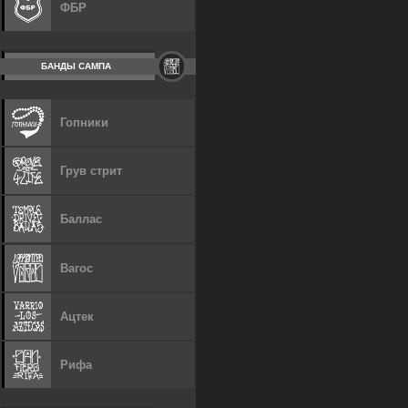
ФБР
БАНДЫ САМПА
Гопники
Грув стрит
Баллас
Вагос
Ацтек
Рифа