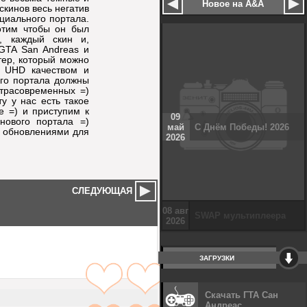
Новое на A&A
скинов весь негатив
ициального портала.
отим чтобы он был
, каждый скин и,
 GTA San Andreas и
тер, который можно
с UHD качеством и
ого портала должны
ьтрасовременных =)
у у нас есть такое
е =) и приступим к
09
нового портала =)
май
С Днём Победы! 2026
и обновлениями для
2026
СЛЕДУЮЩАЯ
ЗАГРУЗКИ
Скачать ГТА Сан
Андреас