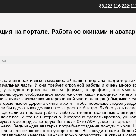
83.222.116.222:11
ент SAMP
Скопируйте адрес нашего серв
качанный файл клиента
ация на портале. Работа со скинами и авата
Внизу в клиенте выберите "Favo
 к установленной игре
В верхнем меню нажмите "Serv
клиент
Выберите "Add server"
папку с игрой
Вставьте адрес одного из наших
иент, открыв файл samp.exe
серверов: 83.222.116.222:1111
, создайте ярлык на рабочем
Подтвердите добавление, нажав
тки
Установите клиент
Шаг
3
Добавьте наш
 части интерактивных возможностей нашего портала, над которыми
изуальная часть. И она требует огромной работы и очень много 
, у каждого игрока на новом форуме, в профиле, в коммента
актив, будет отображаться такой же скин, какой находится на его
ие задумки - изюминка интерактивной части, дань рп (обыгрываетс
оторые имеют дорогие скины и хотят чтобы побольше людей увидел
ли бы сделать как делают все - просто и быстро. Либо отдать воз
 сделали за нас всю работу, либо заготовить скачанные с интер
елают все. И это не интересно. Интересно сделать красиво, уника
ую атмосферу, за которую Вы так любите A&A, даже на портале. 
яжело. Ведь каждая аватарка потребует создания по-сути с ноля. 
 наши навыки конечно же ускорят дело. Но посудите сами: более 
в правильном качестве. Каждый нужно обработать. А скины в сам