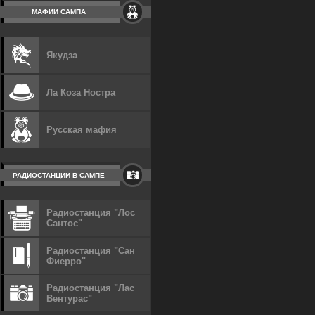
МАФИИ САМПА
Якудза
Ла Коза Ностра
Русская мафия
РАДИОСТАНЦИИ В САМПЕ
Радиостанция "Лос
Сантос"
Радиостанция "Сан
Фиерро"
Радиостанция "Лас
Вентурас"