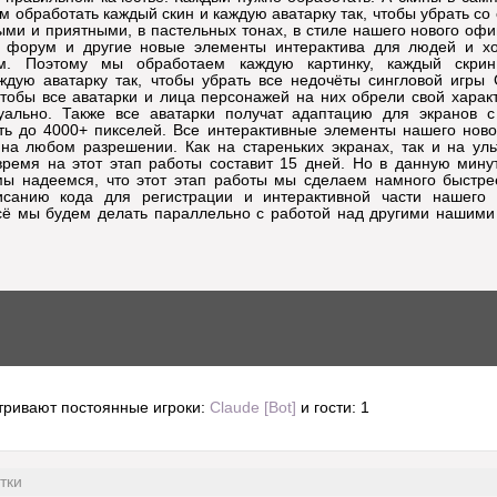
 обработать каждый скин и каждую аватарку так, чтобы убрать со 
ыми и приятными, в пастельных тонах, в стиле нашего нового оф
форум и другие новые элементы интерактива для людей и х
м. Поэтому мы обработаем каждую картинку, каждый скрин
аждую аватарку так, чтобы убрать все недочёты сингловой игры
тобы все аватарки и лица персонажей на них обрели свой харак
зуально. Также все аватарки получат адаптацию для экранов 
ь до 4000+ пикселей. Все интерактивные элементы нашего нов
на любом разрешении. Как на стареньких экранах, так и на ул
ремя на этот этап работы составит 15 дней. Но в данную минут
мы надеемся, что этот этап работы мы сделаем намного быстре
санию кода для регистрации и интерактивной части нашего 
всё мы будем делать параллельно с работой над другими нашим
тривают постоянные игроки:
Claude [Bot]
и гости: 1
тки