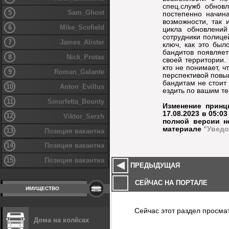
спец.служб обнов
5
Sam_Ghost
постепенно начин
возможности, так
6
Mike_Scofield
цикла обновлений
сотрудники полице
7
James_Alister
ключ, как это был
бандитов появляет
8
Nick_Protas
своей территории.
кто не понимает, ч
9
Roman_Galante
перспективой повыш
бандитам не стоит 
10
Anton_Evillus
ездить по вашим те
11
Smurfetta_Bounty
Изменение принц
17.08.2023 в 05:0
12
Viktor_Serzh
полной версии н
материале
"Уведо
13
Позиция вакантна
14
Позиция вакантна
15
Позиция вакантна
ПРЕДЫДУЩАЯ
СЕЙЧАС НА ПОРТАЛЕ
ИМУЩЕСТВО
Сейчас этот раздел просма
Дома на колёсах