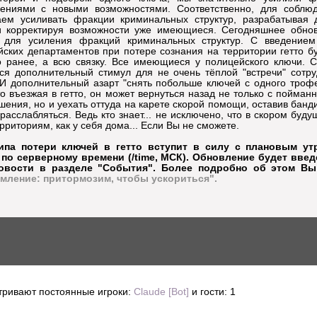
лениями с новыми возможностями. Соответственно, для соблю
аем усиливать фракции криминальных структур, разрабатывая 
 и корректируя возможности уже имеющиеся. Сегодняшнее обнов
 для усиления фракций криминальных структур. С введением
йских департаментов при потере сознания на территории гетто бу
о ранее, а всю связку. Все имеющиеся у полицейского ключи. С
ся дополнительный стимул для не очень тёплой "встречи" сотр
 И дополнительный азарт "снять побольше ключей с одного трофе
то въезжая в гетто, он может вернуться назад не только с пойма
ения, но и уехать оттуда на карете скорой помощи, оставив банд
расслабляться. Ведь кто знает... не исключено, что в скором буд
рриториям, как у себя дома... Если Вы не сможете.
ипа потери ключей в гетто вступит в силу с плановым ут
3 по серверному времени (/time, МСК). Обновление будет вве
овости в разделе "События". Более подробно об этом Вы
мление: притормозим, чтобы ускориться".
тривают постоянные игроки:
Claude [Bot]
и гости: 1