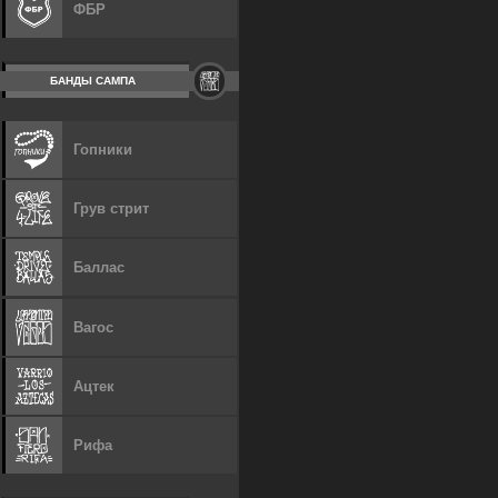
ФБР
БАНДЫ САМПА
Гопники
Грув стрит
Баллас
Вагос
Ацтек
Рифа