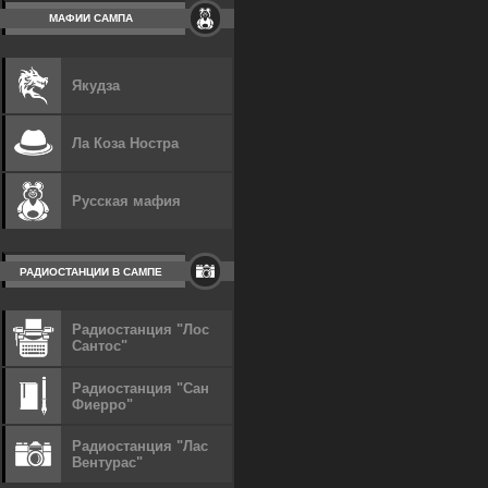
МАФИИ САМПА
Якудза
Ла Коза Ностра
Русская мафия
РАДИОСТАНЦИИ В САМПЕ
Радиостанция "Лос
Сантос"
Радиостанция "Сан
Фиерро"
Радиостанция "Лас
Вентурас"