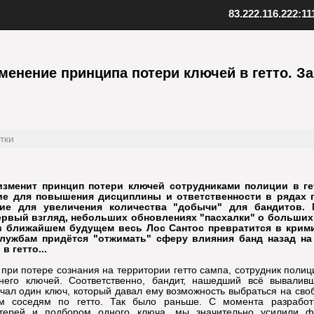
83.222.116.222:11
ент SAMP
Скопируйте адрес нашего серв
качанный файл клиента
менение принципа потери ключей в гетто. З
Внизу в клиенте выберите "Favo
 к установленной игре
В верхнем меню нажмите "Serv
клиент
Выберите "Add server"
папку с игрой
Вставьте адрес одного из наших
иент, открыв файл samp.exe
серверов: 83.222.116.222:1111
, создайте ярлык на рабочем
Подтвердите добавление, нажав
тки
Установите клиент
Шаг
3
Добавьте наш
изменит принцип потери ключей сотрудниками полиции в гет
ие для повышения дисциплины и ответственности в рядах п
ние для увеличения количества "добычи" для бандитов.
первый взгляд, небольших обновлениях "пасхалки" о больших
 в ближайшем будущем весь Лос Сантос превратится в крим
службам придётся "отжимать" сферу влияния банд назад на 
в гетто...
, при потере сознания на территории гетто сампа, сотрудник поли
его ключей. Соответственно, бандит, нашедший всё вывалив
учал один ключ, который давал ему возможность выбраться на сво
им соседям по гетто. Так было раньше. С момента разработ
отерей и подбором одного ключа, мы значительно усилили ф