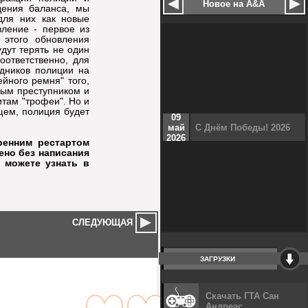
Новое на A&A
дения баланса, мы
для них как новые
ление - первое из
 этого обновления
дут терять не один
оответственно, для
удников полиции на
йного ремня" того,
нным преступником и
итам "трофеи". Но и
ущем, полиция будет
09
май
С Днём Победы! 2026
2026
ренним рестартом
дено без написания
 можете узнать в
СЛЕДУЮЩАЯ
ЗАГРУЗКИ
Скачать ГТА Сан
Андреас