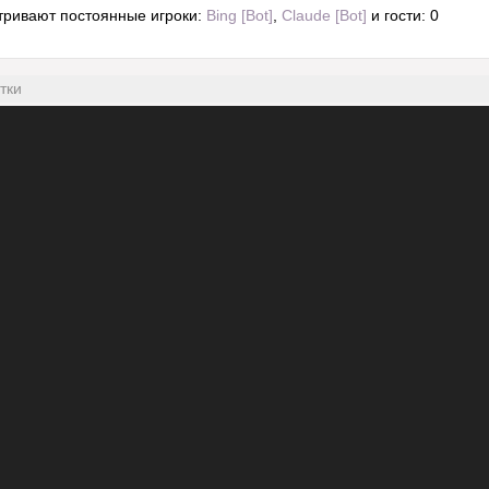
тривают постоянные игроки:
Bing [Bot]
,
Claude [Bot]
и гости: 0
тки