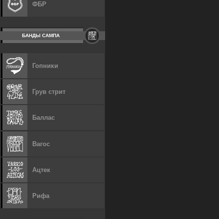
ФБР
БАНДЫ САМПА
Гопники
Грув стрит
Баллас
Вагос
Ацтек
Рифа