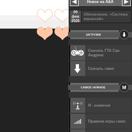
Новое на A&A
09
Обновление. «Система
фев
вакансий»
2026
ЗАГРУЗКИ
Скачать ГТА Сан
Андреас
Скачать самп
САМОЕ НУЖНОЕ
Я - новичок
Правила игры самп