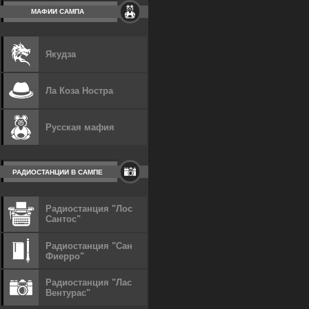
МАФИИ САМПА
Якудза
Ла Коза Ностра
Русская мафия
РАДИОСТАНЦИИ В САМПЕ
Радиостанция "Лос
Сантос"
Радиостанция "Сан
Фиерро"
Радиостанция "Лас
Вентурас"