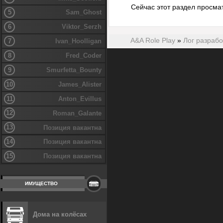
Сейчас этот раздел просма
5
Sam_Ghost
6
Viktor_Serzh
A&A Role Play
»
Лог разрабо
7
Ivan_Hoolligan
8
Fred_Coder
9
Smurfetta_Bounty
10
James_Alister
11
Anton_Evillus
12
Roman_Galante
13
Позиция вакантна
14
Позиция вакантна
15
Позиция вакантна
ИМУЩЕСТВО
Дома на колёсах