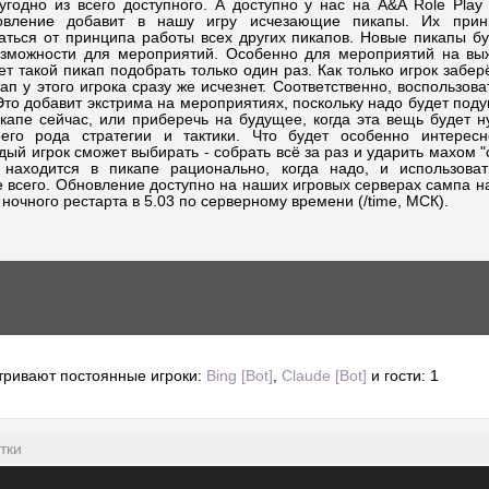
угодно из всего доступного. А доступно у нас на A&A Role Play
овление добавит в нашу игру исчезающие пикапы. Их прин
аться от принципа работы всех других пикапов. Новые пикапы бу
озможности для мероприятий. Особенно для мероприятий на выж
т такой пикап подобрать только один раз. Как только игрок заберё
ап у этого игрока сразу же исчезнет. Соответственно, воспользов
Это добавит экстрима на мероприятиях, поскольку надо будет поду
икапе сейчас, или приберечь на будущее, когда эта вещь будет н
его рода стратегии и тактики. Что будет особенно интерес
ый игрок сможет выбирать - собрать всё за раз и ударить махом "
 находится в пикапе рационально, когда надо, и использовать
 всего. Обновление доступно на наших игровых серверах сампа на
 ночного рестарта в 5.03 по серверному времени (/time, МСК).
тривают постоянные игроки:
Bing [Bot]
,
Claude [Bot]
и гости: 1
тки