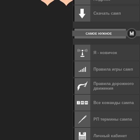
Скачать самп
САМОЕ НУЖНОЕ
Я - новичок
Правила игры самп
Правила дорожного
движения
Все команды сампа
РП термины сампа
Личный кабинет