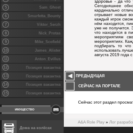
здоровье - да что 
Сегодняшнее обн
5
Sam_Ghost
кардинально отлич
отрывает новые в
6
Smurfetta_Bounty
каждый игрок сможе
нём находится, пик
7
Viktor_Serzh
уже не получится. 
что находится в п
8
Nick_Protas
мероприятиям сво
мероприятиях. Кажд
9
Mike_Scofield
подбирать то что
использовать лучше
10
James_Alister
августа 2019 года с
11
Anton_Evillus
12
Позиция вакантна
ПРЕДЫДУЩАЯ
13
Позиция вакантна
14
Позиция вакантна
СЕЙЧАС НА ПОРТАЛЕ
15
Позиция вакантна
Сейчас этот раздел просма
ИМУЩЕСТВО
A&A Role Play
»
Лог разрабо
Дома на колёсах