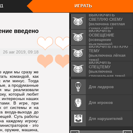
11
ИГРАТЬ
ВЫКЛЮЧИТЬ
СВЕТЛУЮ СХЕМУ
(включена светлая
ера
схема сайта)
В клиенте в поле "Name" впишите ник
ение введено
rites"
ВКЛЮЧИТЬ
персонажа
ers"
ОСВЕЩЕНИЕ
Дважды кликните, чтобы войти на сервер
(освещение
Все Ваши достижения всегда будут
 игровых
выключено)
сохраняться
ВКЛЮЧИТЬ ЛЁГКУЮ
Мы онлайн с 2011 года
ТЕМУ
 "ОК"
26 авг 2019, 09:18
(выключена лёгкая
тема)
ВКЛЮЧИТЬ
СПЕЦТЕМУ
и серверы
Шаг
4
Войдите в игру
(выключена
е идеи мы сразу же
специальная тема)
ать командой, как
 или минус. Тогда
рые, а продуманные
Для лидеров
я мы реализовали
оку, который любит
их интересных наших
Для игроков
пами. В игре, при
х от системы и на
а входа-выхода до
вещей. Суть работы
Для нарушителей
на каждому игроку:
инистраторов - это
н, оружие, машина,