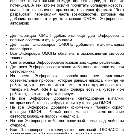
сервере. Только так можно будет полностью увидеть весь их
потенциал. А тех, кто не осилит прочитать большую новость,
мы всё же очень-очень кратенько, в рамках формата "Лога
разработки" перечислим часть возможностей, которые мы
добавим сегодня в игру для машин ОМОНа Энфорсеров-
автозаков:
Для фракции ОМОН добавлены ещё два Энфорсера с
полным обвесом и функционалом
Для всех Энфорсеров ОМОНа добавлен максимальный
класс брони.
Все Энфорсеры ОМОНа облачены в эксклюзивный силовой
тюнинг.
Светотехника Энфорсеров-автозаков защищена решётками.
Для всех Энфорсеров автозаков добавлена дополнительная
светотехника.
На всех Энфорсерах проработаны все сингловые
осветительные приборы, которые раньше никогда и нигде не
работали, что в сингле, что в сампе, что на других проектах -
теперь на A&A Role Play если фонарь есть на кузове - он
работает, светится, функционирует.
На все Энфорсеры добавлены светодиодные мигалки,
которые свойственны и будут только у фракции ОМОН.
На все Энфорсеры добавлен фирменный "боевой окрас"
фракции ОМОН - белый цвет машин - кислотно-синие
светоотражающие полосы и надписи.
На все Энфорсеры добавлен защитный кожух над лобовым
стеклом.
Все Энфорсеры контролируются системой ГЛОНАСС с