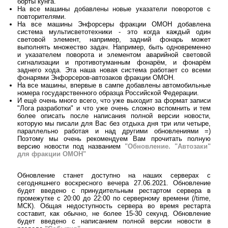
борты кунга.
На все машины добавлены новые указатели поворотов с
повторителями.
На все машины Энфорсеры фракции ОМОН добавлена
система мультисветотехники - это когда каждый один
световой элемент, например, задний фонарь может
выполнять множество задач. Например, быть одновременно
и указателем поворота и элементом аварийной световой
сигнализации и противотуманным фонарём, и фонарём
заднего хода. Эта наша новая система работает со всеми
фонарями Энфорсеров-автозаков фракции ОМОН.
На все машины, впервые в сампе добавлены автомобильные
номера государственного образца Российской Федерации.
И ещё очень много всего, что уже выходит за формат записи
"Лога разработки" и что уже очень сложно вспомнить и тем
более описать после написания полной версии новости,
которую мы писали для Вас без отдыха дня три или четыре,
параллельно работая и над другими обновлениями =)
Поэтому мы очень рекомендуем Вам прочитать полную
версию новости под названием
"Обновление. "Автозаки"
для фракции ОМОН"
Обновление станет доступно на наших серверах с
сегодняшнего воскресного вечера 27.06.2021. Обновление
будет введено с принудительным рестартом сервера в
промежутке с 20:00 до 22:00 по серверному времени (/time,
МСК). Общая недоступность сервера во время рестарта
составит, как обычно, не более 15-30 секунд. Обновление
будет введено с написанием полной версии новости в