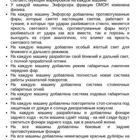
соответствующей маркировкой на каждой машине.
У каждой машины Энфорсера фракции ОМОН изменена
физика.
На каждую машину Энфорсер добавлены противотуманные
фары, которые светят настоящим светом, работают в
тумане, в которых при ударах разбивается стекло, меняется
яркость светового пятна, противотуманные фары могут
разбиваться от удара как все вместе, так и порознь и
выходить из строя аналогично, что влияет на яркость
светового пятна.
На каждую машину добавлен особый жёлтый свет для
ближнего и дальнего режимов.
На каждую машину разработан свой ближний и дальний свет,
с полной проработкой оптики.
На каждую машину добавлен режим габаритных лампочек
передних фар.
На каждую машину добавлена полностью новая система
работы указателей поворотов.
На каждую машину добавлена система стояночных
габаритных огней.
На каждую машину добавлена система ходовых габаритных
огней.
На каждую машину добавлены повторители стоп-сигнала под
защитным от дождя и солнца декоративным кожухом.
На каждую машину разработаны и добавлены фонари
заднего хода - если машина сдаёт назад - на ней сзади будут
светиться фонари заднего хода, как в реальной жизни.
На все машины добавлены боковые и задние
противотуманные фонари.
На все машины добавлены немигающие красные дублёры на