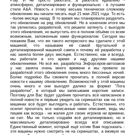
Play. И не просто работать, а работать идеально -
атмосферно, детализировано и функционально - в лучшем
стиле A&A. Новость к этому весьма технически сложному
обновлению мы начали писать ещё 21 мая 2021 года. То есть
- более месяца назад. В то время мы планировали разделить
это обновление на ряд обновлений. Но в конечном итоге мы
так увлеклись разработкой, что решили затянуть с выходом
этого обновления, но выпустить его в полном объёме со всем
возможным, заложенным нами функционалом. Сегодня мы
покажем Вам, что же такого интересного мы сделали с этой
машиной, что называем её самой брутальной и
детализированной машиной сампа и почему её разработка у
нас заняла более двух месяцев. Естественно, как и всегда,
мы работали в это время и над другими нашими
обновлениями. Но всё же, разработка Энфорсеров-автозаков
у нас заняла очень много времени и мы провели за
разработкой этого обновления очень много бессонных ночей.
Более подробно Вы сможете прочитать в полной версии
новости к нашему обновлению. Возможностей у этой машины
очень много и они выходят далеко за формат "Лога
разработки", в который мы записываем короткие записи.
Поэтому для Вас будет удобнее прочитать всё написанное в
полной новости и первым увидеть на скриншотах как на этих
машинах всё будет выглядеть и работать. Естественно, кто
осилит прочитать все написанные нами описания, ведь мы
пишем как всегда - не жалея для своих игроков ни времени,
ни сил. Мы не только создаём всё детализировано, но и
максимально детализировано всегда всё описываем.
Единственный момент, который ещё хотим Вам подсказать -
эти машины нужно смотреть не на скриншотах, а вживую на