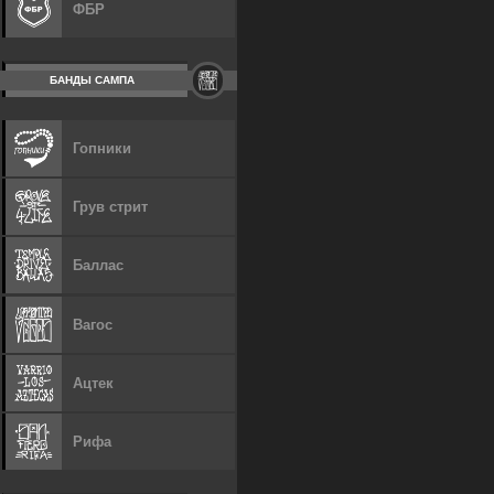
ФБР
БАНДЫ САМПА
Гопники
Грув стрит
Баллас
Вагос
Ацтек
Рифа