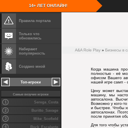
14+ ЛЕТ ОНЛАЙН!
Правила портала
Скачать кли
Запустите с
Скачать игру GTA San Andreas
Укажите путь
Только что
Запустите скачанный файл игры
Установите 
обновились
Укажите путь установки
Перейдите в 
Установите игру
Запустите кл
Для удобства
Набирают
A&A Role Play
»
Бизнесы в 
столе
популярность
Создано мной
Шаг
1
Установите игру
Шаг
2
Когда машина про
полностью - её м
офисом Вашего авт
нашей игре самп - 
Топ-игроки
Цену может выста
Самые везучие игроки
машину, мы насто
автосалона. Высчи
1
Serega_Costa
Возможно у кого-т
и быстрее. Чтобы х
2
Buritto_Savage
автосалонах. Поэт
после принятия об
3
Mike_Scofield
Для того чтобы уст
4
Rock_Escalante