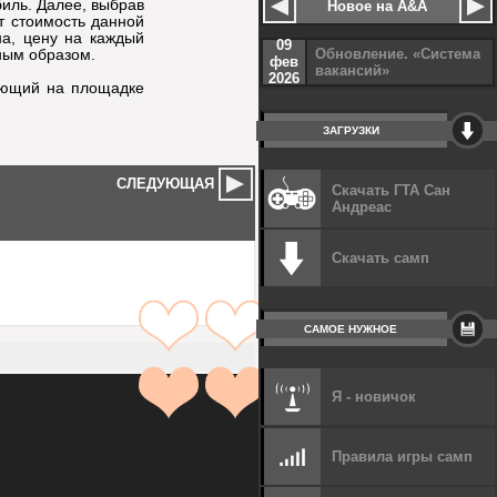
иль. Далее, выбрав
Новое на A&A
т стоимость данной
на, цену на каждый
09
Обновление. «Система
ным образом.
фев
вакансий»
2026
ающий на площадке
ЗАГРУЗКИ
СЛЕДУЮЩАЯ
Скачать ГТА Сан
Андреас
Скачать самп
САМОЕ НУЖНОЕ
Я - новичок
Правила игры самп