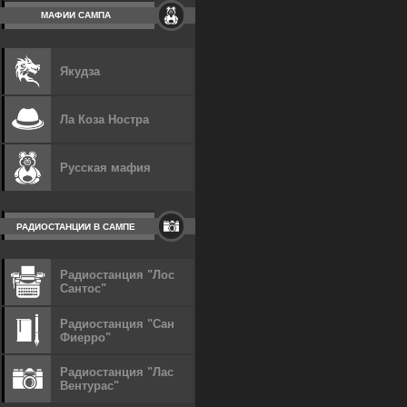
МАФИИ САМПА
Якудза
Ла Коза Ностра
Русская мафия
РАДИОСТАНЦИИ В САМПЕ
Радиостанция "Лос
Сантос"
Радиостанция "Сан
Фиерро"
Радиостанция "Лас
Вентурас"