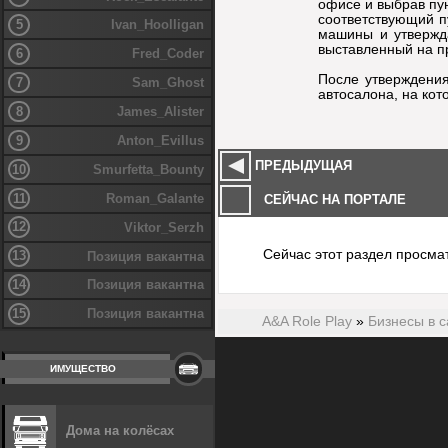
офисе и выбрав пу
соответствующий п
5
Ivan_Hoolligan
машины и утвержда
выставленный на п
6
Fred_Coder
После утверждени
7
Sam_Ghost
автосалона, на кот
8
James_Alister
9
Anton_Evillus
ПРЕДЫДУЩАЯ
10
Smurfetta_Bounty
11
Roman_Galante
СЕЙЧАС НА ПОРТАЛЕ
12
Viktor_Serzh
Сейчас этот раздел просма
13
Позиция вакантна
14
Позиция вакантна
15
Позиция вакантна
A&A Role Play
»
Бизнесы в 
ИМУЩЕСТВО
Дома на колёсах