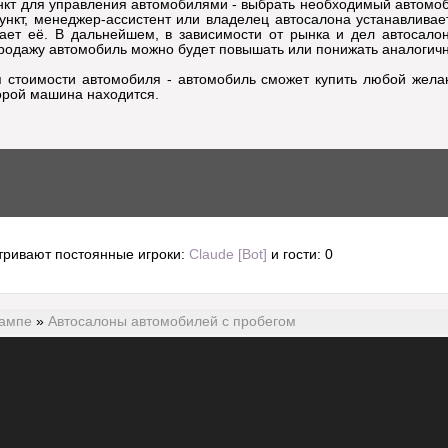
нкт для управления автомобилями - выбрать необходимый автомоб
ункт, менеджер-ассистент или владелец автосалона устанавливае
ет её. В дальнейшем, в зависимости от рынка и дел автосало
родажу автомобиль можно будет повышать или понижать аналогич
я стоимости автомобиля - автомобиль сможет купить любой жел
орой машина находится.
тривают постоянные игроки:
Claude [Bot]
и гости: 0
сампе
»
Автосалоны автомобилей с пробегом