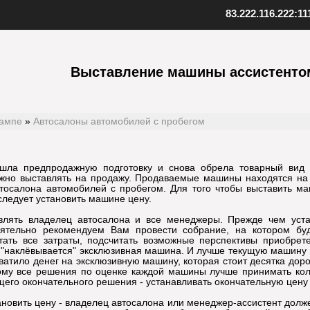
83.222.116.222:11
ент SAMP
Скопируйте адрес нашего серв
качанный файл клиента
Выставление машины ассистенто
Внизу в клиенте выберите "Favo
 к установленной игре
В верхнем меню нажмите "Serv
клиент
Выберите "Add server"
папку с игрой
Вставьте адрес одного из наших
иент, открыв файл samp.exe
серверов: 83.222.116.222:1111
, создайте ярлык на рабочем
Подтвердите добавление, нажав
сампе
»
Автосалоны автомобилей с пробегом
Установите клиент
Шаг
3
Добавьте наш
шла предпродажную подготовку и снова обрела товарный вид 
ожно выставлять на продажу. Продаваемые машины находятся на
осалона автомобилей с пробегом. Для того чтобы выставить м
следует установить машине цену.
влять владелец автосалона и все менеджеры. Прежде чем уста
ятельно рекомендуем Вам провести собрание, на котором буд
тать все затраты, подсчитать возможные перспективы приобре
о "наклёвывается" эксклюзивная машина. И лучше текущую машину
ватило денег на эксклюзивную машину, которая стоит десятка доро
ому все решения по оценке каждой машины лучше принимать кол
щего окончательного решения - устанавливать окончательную цен
ановить цену - владелец автосалона или менеджер-ассистент долже