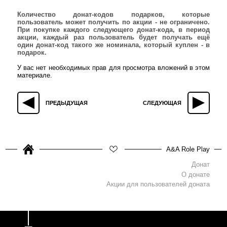
Количество донат-кодов подарков, которые
пользователь может получить по акции - не ограничено.
При покупке каждого следующего донат-кода, в период
акции, каждый раз пользователь будет получать ещё
один донат-код такого же номинала, который куплен - в
подарок.
У вас нет необходимых прав для просмотра вложений в этом
материале.
ПРЕДЫДУЩАЯ
СЛЕДУЮЩАЯ
A&A Role Play
Донат
О донате
Акции для пользователей доната