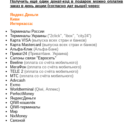
Получить ещё один донат-код в подарок можно оплатив
заказ в день акции (согласно дат выше) через:
Яндекс.Деньги
Киви
Интеркасса:
Терминалы России
Терминалы Украины
("2click", "ibox", "city24")
Карта VISA
(выпуска всех стран и банков)
Карта Mastercard
(выпуска всех стран и банков)
Альфа-Клик
(Альфа-Банк)
Приват24
(Приватбанк. Украина)
Салоны связи "Евросеть"
Beeline
(оплата со счёта мобильного)
МегаФон
(оплата со счёта мобильного)
TELE 2
(оплата со счёта мобильного)
МТС
(оплата со счёта мобильного)
Advcash
Exmo
Worldterminal
(Qiwi, Аппекс)
PerfectMoney
ЯндексДеньги
QIWI-кошелёк
QIWI-терминалы
Мир
NixMoney
Связной