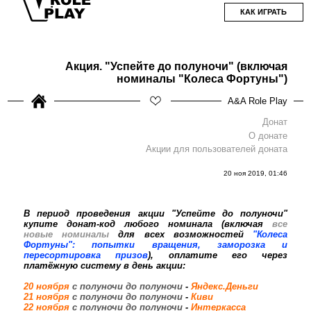
КАК ИГРАТЬ
Акция. "Успейте до полуночи" (включая
номиналы "Колеса Фортуны")
A&A Role Play
Донат
О донате
Акции для пользователей доната
20 ноя 2019, 01:46
В период проведения акции "Успейте до полуночи"
купите донат-код любого номинала (включая
все
новые номиналы
для всех возможностей
"Колеса
Фортуны": попытки вращения, заморозка и
пересортировка призов
), оплатите его через
платёжную систему в день акции:
20 ноября
с полуночи до полуночи
-
Яндекс.Деньги
21 ноября
с полуночи до полуночи
-
Киви
22 ноября
с полуночи до полуночи
-
Интеркасса