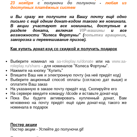
23 ноября
с полуночи до полуночи
-
любая из
доступных платёжных систем
и Вы сразу же получите на Вашу почту ещё одно
письмо с ещё одним донат-кодом такого же номинала.
В акции участвуют все номиналы, доступные в
разделе доната, включая
VIP-машины
и все
возможности "Колеса Фортуны" (
попытки вращения
,
заморозка и перемешивание призов).
Как купить донат-код со скидкой и получить подарок
Выберите номинал на
aa-roleplay.ru/donate
или на
www.aa-
roleplay.ru/shans
- для номиналов "Колеса Фортуны".
Нажмите на кнопку "Купить"
Впишите Ваш ник и электронную почту (на неё придёт код)
Выберите акционный способ оплаты (согласно дат выше) и
оплатите Ваш заказ
На указанную в заказе почту придёт код. Скопируйте его
На сервере введите команду /dcode и вставьте донат-код
Пока Вы будете активировать купленный донат, Вам
мгновенно на почту придёт ещё один донат-код такого же
номинала в подарок
Постер акции
Постер акции - Успейте до полуночи.gif