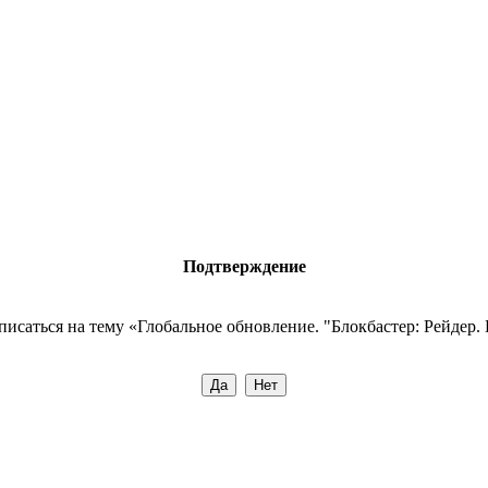
Подтверждение
исаться на тему «Глобальное обновление. "Блокбастер: Рейдер.